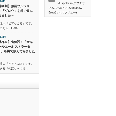
6/8/5
Muspelheim(デプスオ
神奈川】強羅ブルワリ
ブムスペルヘイム)/Mahow
：「グロウ」を樽で飲ん
Brew(マホウブリュー)
みました～
理人『ビアっぷる』です。
ある『Gora …
6/8/4
北海道】鬼伝説：「金鬼
ールエール ストラータ
er.」を樽で飲んでみました
理人『ビアっぷる』です。
ある『のぼりべつ地…