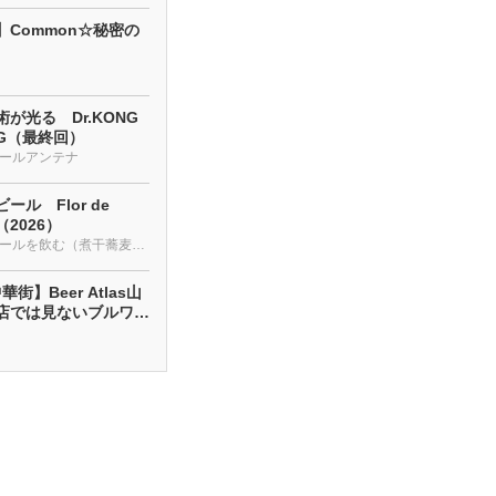
】Common☆秘密の
が光る Dr.KONG
NG（最終回）
ールアンテナ
ール Flor de
a（2026）
クラフトビールを飲む（煮干蕎麦も・・・）
街】Beer Atlas山
店では見ないブルワリ