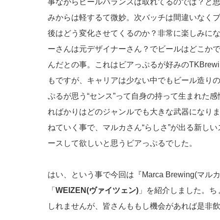
事ながらビールバランスは取れてるのでは？と
みからは軽するて微妙。次バッチは間違いなく
後はどう変化させてくるのか？非常に楽しみに
ーさんは元デザイナーさん？でビールはどこか
んだとの事。これはビアっぷるが好みのTKBrew
もですが、キャリアは少ない中でもビール造りの
ぷるが思う“センス”って自身の持って生まれた感
ればかりはどのジャンルでも大きな武器になりま
ねていく事で、マルカさん“らしさ”が出る新し
ースして欲しいと思うビアっぷるでした。
はい、という事で今回は『Marca Brewing(
「
WEIZEN(ヴァイツェン)
」を紹介しました。ち
しれませんが、皆さんももし機会があれば是非