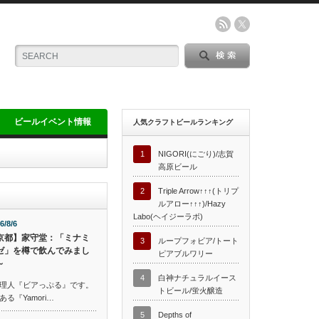
ビールイベント情報
人気クラフトビールランキング
1
NIGORI(にごり)/志賀
高原ビール
2
Triple Arrow↑↑↑(トリプ
ルアロー↑↑↑)/Hazy
Labo(ヘイジーラボ)
6/8/6
京都】家守堂：「ミナミ
3
ループフォビア/トート
ゼ」を樽で飲んでみまし
ピアブルワリー
～
4
白神ナチュラルイース
理人『ビアっぷる』です。
トビール/蛍火醸造
『Yamori…
5
Depths of