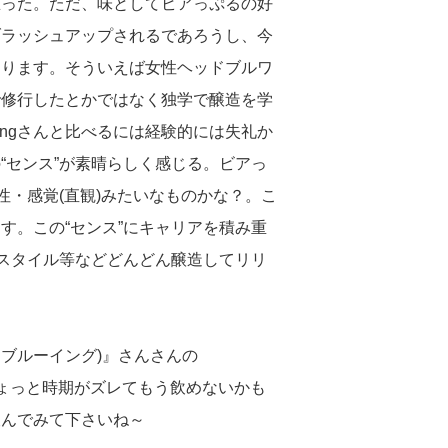
思った。ただ、味としてビアっぷるの好
ブラッシュアップされるであろうし、今
なります。そういえば女性ヘッドブルワ
で修行したとかではなく独学で醸造を学
ingさんと比べるには経験的には失礼か
“センス”が素晴らしく感じる。ビアっ
性・感覚(直観)みたいなものかな？。こ
す。この“センス”にキャリアを積み重
いスタイル等などどんどん醸造してリリ
マルカブルーイング)』さんさんの
ょっと時期がズレてもう飲めないかも
飲んでみて下さいね～