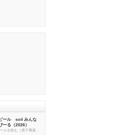
ール soil みんな
ーる（2026）
クラフトビールを飲む（煮干蕎麦も・・・）