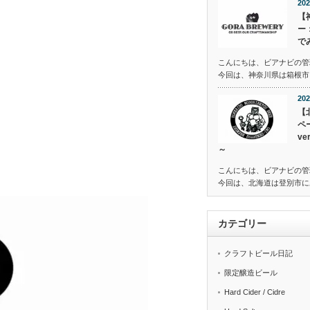
202
【
ー
で
こんにちは、ビアナビの管
今回は、神奈川県は箱根市に
202
【
ペ
v
～
こんにちは、ビアナビの管
今回は、北海道は登別市に
カテゴリー
クラフトビール日記
限定醸造ビール
Hard Cider / Cidre