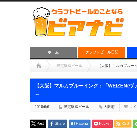
ホーム
クラフトビール日記
限定醸造ビール
【大阪】マルカブルーイ
【大阪】マルカブルーイング：「WEIZEN(
～
2018/6/6
限定醸造ビール
大阪府
コメ
Post
Share
Hatena
Pocket
RSS