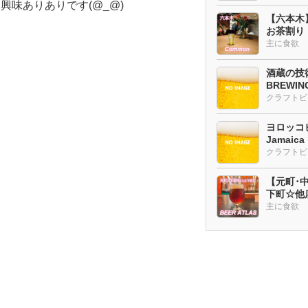
味ありありです(@_@)
【六本木
お茶割り
主に食欲
酒蔵の技術
BREWI
クラフトビ
ヨロッコビ
Jamaic
【元町･中華
下町☆他
ー多め
主に食欲