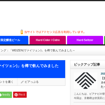
限定醸造ビール
Hard Cider / Cidre
Hard Seltzer
ング：「WEIZEN(ヴァイツェン)」を樽で飲んでみました～
ピックアップ記事
ヴァイツェン)」を樽で飲んでみました
202
【
ントを書く
ビアっぷる
カ
た
こんにちは、ビアナビの管
feedly
Pin it
今回は、京都府は伏見区にある