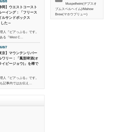
6/8/8
Muspelheim(デプスオ
静岡】ウエストコースト
ブムスペルヘイム)/Mahow
ルーイング：「フリース
Brew(マホウブリュー)
イルサンドボックス
ました～
理人『ビアっぷる』です。
る『West C…
6/8/7
東京】マウンテンリバー
ルワリー：「鳳梨啤酒(オ
ライピージョウ)」を樽で
理人『ビアっぷる』です。
も記事内ではお伝え…