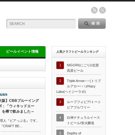
ビールイベント情報
人気クラフトビールランキング
1
NIGORI(にごり)/志賀
高原ビール
2
Triple Arrow↑↑↑(トリプ
ルアロー↑↑↑)/Hazy
Labo(ヘイジーラボ)
6/8/9
大阪】CBBブルーイング
3
ループフォビア/トート
ボ：「ウィキッドエー
ピアブルワリー
」を樽で飲みました～
4
白神ナチュラルイース
理人『ビアっぷる』です。
トビール/蛍火醸造
RAFT BE…
5
Depths of