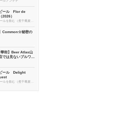
ールアンテナ
ール Flor de
a（2026）
クラフトビールを飲む（煮干蕎麦も・・・）
】Common☆秘密の
街】Beer Atlas山
店では見ないブルワリ
ール Delight
uest
クラフトビールを飲む（煮干蕎麦も・・・）