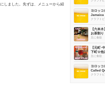
クラフトビ
事にしました。先ずは、メニューから紹
ヨロッコビ
Jamaic
【六本木
お茶割り
主に食欲
【元町･中華
下町☆他
ー多め
主に食欲
ヨロッコビ
Called Q