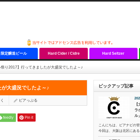
限定醸造ビール
Hard Cider / Cidre
Hard Seltzer
祭り2017】行ってきましたが大盛況でしたよ～♪
ピックアップ記事
たが大盛況でしたよ～♪
202
書く
ビアっぷる
【
ラ
ル
feedly
Pin it
こんにちは、ビアナビの管
今回は、大阪は北区にある『C