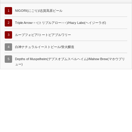
1
NIGORI(にごり)/志賀高原ビール
2
Triple Arrow↑↑↑(トリプルアロー↑↑↑)/Hazy Labo(ヘイジーラボ)
3
ループフォビア/トートピアブルワリー
4
白神ナチュラルイーストビール/蛍火醸造
5
Depths of Muspelheim(デプスオブムスペルヘイム)/Mahow Brew(マホウブリ
ュー)