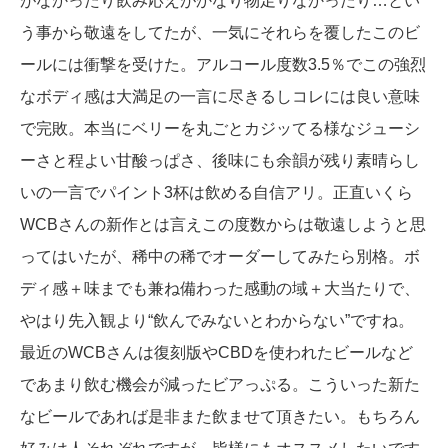
がなかったり飲み応えがかなり物足りなかったり…とい
う事から敬遠をしてたが、一気にそれらを覆したこのビ
ールには衝撃を受けた。アルコール度数3.5％でこの強烈
なボディ感は大満足の一言に尽きるしコレには良い意味
で完敗。本当にベリーを丸ごとカジッてる様なジューシ
ーさと程よい甘酸っぱさ、後味にも余韻が残り素晴らし
いの一言でパイント3杯は飲める自信アリ。正直いくら
WCBさんの新作とは言えこの度数からは敬遠しようと思
ってはいたが、稀中の稀でオーダーしてみたら別格。ボ
ディ感＋味までも兼ね備わった感動の域＋大当たりで、
やはり先入観より“飲んでみないとわからない”ですね。
最近のWCBさんは復刻版やCBDを使われたビールなど
であまり飲む機会が減ったビアっぷる。こういった新た
なビールであれば是非また飲ませて頂きたい。もちろん