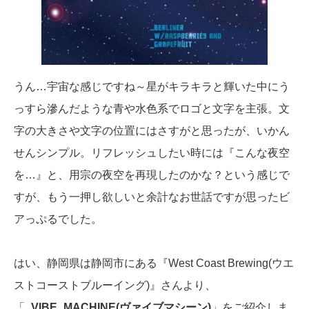
うん…宇宙な感じですね～星がキラキラと輝いた中にう
っすら滲んだような青や水色系でロゴと文字を主張。文
字の大きさや文字の位置にはさすがと思ったが、いかん
せんシンプル。リフレッシュしたい時には『こんな夜空
を…』と、用宗の夜空を再現したのかな？という感じで
すが、もう一押し欲しいと余計なお世話ですが思ったビ
アっぷるでした。
はい、静岡県は静岡市にある『West Coast Brewing(ウエ
ストコーストブルーイング)』さんより、
「
_VIBE_MACHINE(ヴァイブマシーン)
」をご紹介しま