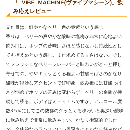
「
_VIBE_MACHINE(ヴァイブマシーン)
」飲
み応えレビュー
見た目は、鮮やかなベリー色の赤紫という感じ
香りは、ベリーの爽やかな酸味の塩梅が非常に心地よい
飲み口は、ホップの苦味はさほど感じないし持続性とし
ても控えめという感じ。また求めてる甘さはない。そし
てフレッシュなベリーフレーバーと味わいがどっと押し
寄せての、ややキュッとくる程よい甘酸っぱさのかなり
酸味が絶妙なアクセントで好印象。飲み後には甘酸っぱ
さが弱めでホップの苦みは変わらず、ベリーの余韻が持
続して残る。ボディはミディアムですが、アルコール度
数3.5％にしてこの抜群のグッとくる味わいと奥深い酸味
に飲み応えで非常に飲みやすい。かなり衝撃的でした
が、全体的なバランスといい奥深さにとかなり好みなビ