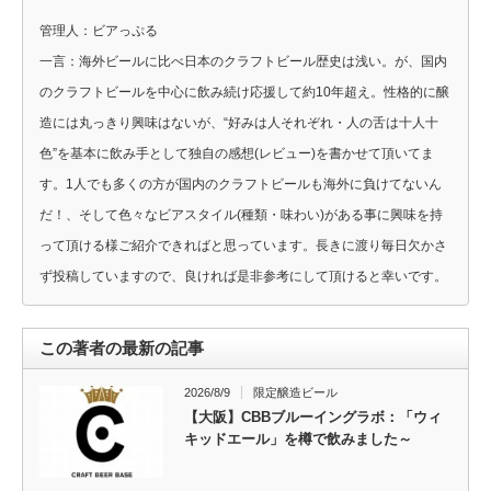
管理人：ビアっぷる
一言：海外ビールに比べ日本のクラフトビール歴史は浅い。が、国内
のクラフトビールを中心に飲み続け応援して約10年超え。性格的に醸
造には丸っきり興味はないが、“好みは人それぞれ・人の舌は十人十
色”を基本に飲み手として独自の感想(レビュー)を書かせて頂いてま
す。1人でも多くの方が国内のクラフトビールも海外に負けてないん
だ！、そして色々なビアスタイル(種類・味わい)がある事に興味を持
って頂ける様ご紹介できればと思っています。長きに渡り毎日欠かさ
ず投稿していますので、良ければ是非参考にして頂けると幸いです。
この著者の最新の記事
2026/8/9
限定醸造ビール
【大阪】CBBブルーイングラボ：「ウィ
キッドエール」を樽で飲みました～