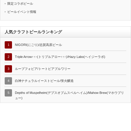
限定コラボビール
ビールイベント情報
人気クラフトビールランキング
1
NIGORI(にごり)/志賀高原ビール
2
Triple Arrow↑↑↑(トリプルアロー↑↑↑)/Hazy Labo(ヘイジーラボ)
3
ループフォビア/トートピアブルワリー
4
白神ナチュラルイーストビール/蛍火醸造
5
Depths of Muspelheim(デプスオブムスペルヘイム)/Mahow Brew(マホウブリ
ュー)