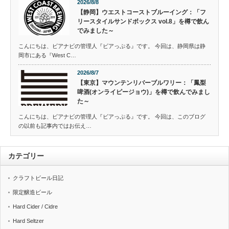
2026/8/8
【静岡】ウエストコーストブルーイング：「フ
リースタイルサンドボックス vol.8」を樽で飲ん
でみました～
こんにちは、ビアナビの管理人『ビアっぷる』です。 今回は、静岡県は静
岡市にある『West C…
2026/8/7
【東京】マウンテンリバーブルワリー：「鳳梨
啤酒(オンライピージョウ)」を樽で飲んでみまし
た～
こんにちは、ビアナビの管理人『ビアっぷる』です。 今回は、このブログ
の以前も記事内ではお伝え…
カテゴリー
クラフトビール日記
限定醸造ビール
Hard Cider / Cidre
Hard Seltzer