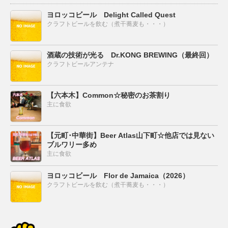
ヨロッコビール Delight Called Quest
クラフトビールを飲む（煮干蕎麦も・・・）
酒蔵の技術が光る Dr.KONG BREWING（最終回）
クラフトビールアンテナ
【六本木】Common☆秘密のお茶割り
主に食欲
【元町･中華街】Beer Atlas山下町☆他店では見ない
ブルワリー多め
主に食欲
ヨロッコビール Flor de Jamaica（2026）
クラフトビールを飲む（煮干蕎麦も・・・）