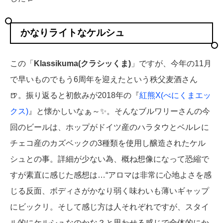
かなりライトなケルシュ
この「
Klassikuma(クラシッくま)
」ですが、今年の11月
で早いものでもう6周年を迎えたという秩父麦酒さん
🍺。振り返ると初飲みが2018年の『
紅熊X(べにくまエッ
クス)
』と懐かしいなぁ～✨。そんなブルワリーさんの今
回のビールは、ホップがドイツ産のハラタウとベルレに
チェコ産のカズベックの3種類を使用し醸造されたケル
シュとの事。詳細が少ない為、概ね想像になって恐縮で
すが素直に感じた感想は…“アロマは非常に心地よさを感
じる反面、ボディさがかなり弱く味わいも薄いギャップ
にビックリ。そして感じ方は人それぞれですが、スタイ
ル的にケルシュなのかな？と思わせる感じで全体的にか