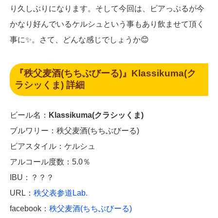
り久しぶりになります。そして今回は、ビアっぷるが今
かなり好んでいるケルシュという事もあり飲ませて頂く
事に✨。さて、どんな感じでしょうか😊
『秩父麦酒(ちちぶびーる)』Klassikuma(ク
ラシッくま) 詳細
ビール名：
Klassikuma(クラシッくま)
ブルワリー：秩父麦酒(ちちぶびーる)
ビアスタイル：ケルシュ
アルコール度数：5.0％
IBU：？？？
URL：
秩父表参道Lab.
facebook：
秩父麦酒(ちちぶびーる)