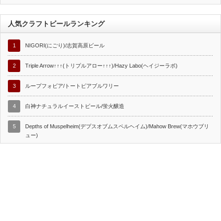
人気クラフトビールランキング
1
NIGORI(にごり)/志賀高原ビール
2
Triple Arrow↑↑↑(トリプルアロー↑↑↑)/Hazy Labo(ヘイジーラボ)
3
ループフォビア/トートピアブルワリー
4
白神ナチュラルイーストビール/蛍火醸造
5
Depths of Muspelheim(デプスオブムスペルヘイム)/Mahow Brew(マホウブリ
ュー)