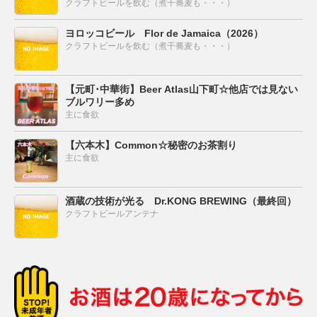
クラフトビールを飲む（煮干蕎麦も・・・）
ヨロッコビール Flor de Jamaica（2026）
クラフトビールを飲む（煮干蕎麦も・・・）
【元町･中華街】Beer Atlas山下町☆他店では見ない
ブルワリー多め
主に食欲
【六本木】Common☆秘密のお茶割り
主に食欲
酒蔵の技術が光る Dr.KONG BREWING（最終回）
クラフトビールアンテナ