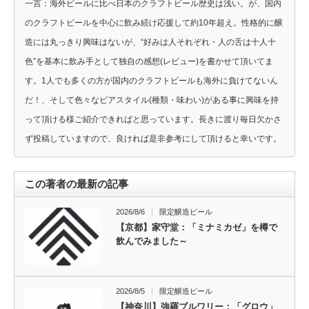
一言：海外ビールに比べ日本のクラフトビール歴史は浅い。が、国内
のクラフトビールを中心に飲み続け応援して約10年超え。性格的に醸
造には丸っきり興味はないが、“好みは人それぞれ・人の舌は十人十
色”を基本に飲み手として独自の感想(レビュー)を書かせて頂いてま
す。1人でも多くの方が国内のクラフトビールも海外に負けてないん
だ！、そして色々なビアスタイル(種類・味わい)がある事に興味を持
って頂ける様ご紹介できればと思っています。長きに渡り毎日欠かさ
ず投稿していますので、良ければ是非参考にして頂けると幸いです。
この著者の最新の記事
2026/8/6
限定醸造ビール
【京都】家守堂：「ミナミカゼ」を樽で
飲んでみました～
2026/8/5
限定醸造ビール
【神奈川】強羅ブルワリー：「グロウ」