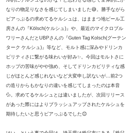
なりの物足りなさを感じてしまいました😅。勝手ながら
ビアっぷるの求めてるケルシュは、はままつ地ビール工
房さんの『Kölsch(ケルシュ)』や、最近のマイクロブル
ワリーさんだとUBPさんの『Guten Tag Kolsch(グーテン
ターク ケルシュ)』等など、モルト感に深みやドリンカ
ビリティさに繋がる味わいが好み✨。今回はモルトさに
ホップの苦味がやや強め、そしてドリンカビリティな感
じがほとんど感じれないなど大変申し訳ないが…前2つ
の造りからもかなりの違いを感じてしまったのは本音
💦。求めてるケルシュとは違いましたが、次回リリース
があった際にはよりブラッシュアップされたケルシュを
期待したいと思うビアっぷるでした😊
はい、という事で今回は、埼玉県は秩父市にある『秩父