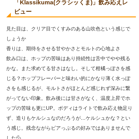
「Klassikuma(クラシッくま)」飲み応えレ
ビュー
見た目は、クリア目でくすみのある山吹色という感じで
しょうか
香りは、期待をさせる甘やかさとモルトの心地よさ
飲み口は、ホップの苦味はあり持続性は舌中でやや残る
かな。また求めてる甘さはなし。そして柑橘っぽさを感
じる？ホップフレーバーと味わい的にかなり薄く水っぽ
さをも感じるが、モルトさがほとんど感じれず深みに繋
がってない印象。飲み後には甘さがなく、温度上昇でホ
ップの苦味も更にUP。ボディはライトで飲み応え物足り
ず、造りもケルシュなのだろうが…ケルシュかな？とい
う感じ。残念ながらビアっぷるの好みではありませんで
した💦