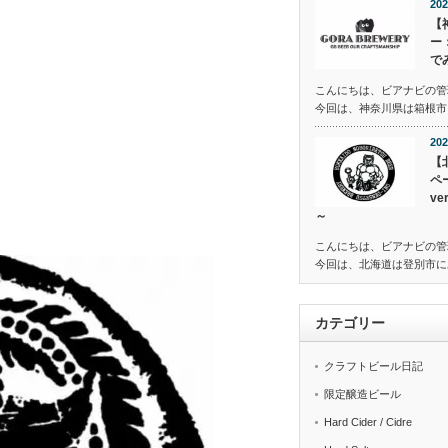
202
【
ー
で
こんにちは、ビアナビの管
今回は、神奈川県は箱根市に
202
【
ペ
v
～
こんにちは、ビアナビの管
今回は、北海道は登別市に
カテゴリー
クラフトビール日記
限定醸造ビール
Hard Cider / Cidre