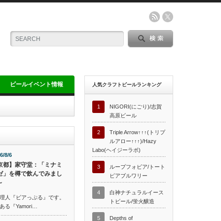
ビールイベント情報
人気クラフトビールランキング
1
NIGORI(にごり)/志賀
高原ビール
2
Triple Arrow↑↑↑(トリプ
ルアロー↑↑↑)/Hazy
Labo(ヘイジーラボ)
6/8/6
京都】家守堂：「ミナミ
3
ループフォビア/トート
ゼ」を樽で飲んでみまし
ピアブルワリー
～
4
白神ナチュラルイース
理人『ビアっぷる』です。
トビール/蛍火醸造
『Yamori…
5
Depths of