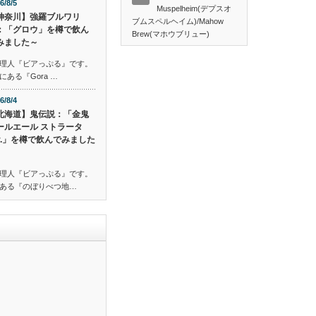
6/8/5
Muspelheim(デプスオ
神奈川】強羅ブルワリ
ブムスペルヘイム)/Mahow
：「グロウ」を樽で飲ん
Brew(マホウブリュー)
みました～
理人『ビアっぷる』です。
ある『Gora …
6/8/4
北海道】鬼伝説：「金鬼
ールエール ストラータ
er.」を樽で飲んでみました
理人『ビアっぷる』です。
ある『のぼりべつ地…