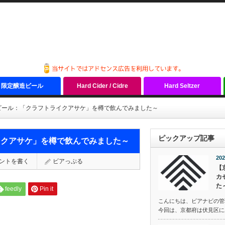
限定醸造ビール
Hard Cider / Cidre
Hard Seltzer
ビール：「クラフトライクアサケ」を樽で飲んでみました～
ピックアップ記事
イクアサケ」を樽で飲んでみました～
202
ントを書く
ビアっぷる
【
カ
た
feedly
Pin it
こんにちは、ビアナビの管
今回は、京都府は伏見区にある