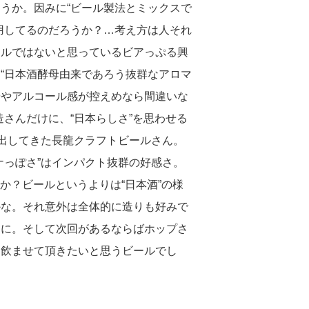
うか。因みに“ビール製法とミックスで
用してるのだろうか？…考え方は人それ
ールではないと思っているビアっぷる興
“日本酒酵母由来であろう抜群なアロマ
ややアルコール感が控えめなら間違いな
さんだけに、“日本らしさ”を思わせる
を出してきた長龍クラフトビールさん。
ナっぽさ”はインパクト抜群の好感さ。
てか？ビールというよりは“日本酒”の様
かな。それ意外は全体的に造りも好みで
めに。そして次回があるならばホップさ
を飲ませて頂きたいと思うビールでし