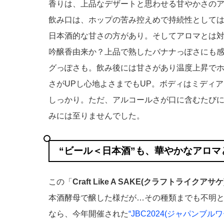
香りは、上品なデザートと思わせる甘やかさの
飲み口は、ホップの苦み控えめで持続性として
日本酒的な甘さの方があり。そしてアロマとは
吟醸香由来か？上品で熟したバナナっぽさにも
グっぽさも。飲み後には甘さがあり温度上昇で
さがUPし心地よさまでもUP。ボディはミディ
しっかり。ただ、アルコールさが口に含むたび
みには至りませんでした。
“ビール＜日本酒”も、華やかなアロ
この「
Craft Like A SAKE(クラフトライクアサケ
本酒酵母で醸した様だが…その種類までも不明
なら、今年開催された
“JBC2024(ジャパンブル