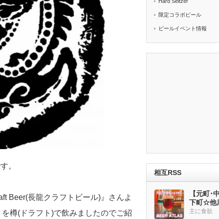
Hard Seltzer
限定コラボビール
ビールイベント情報
です。
相互RSS
【元町･中華
t Beer(長龍クラフトビール)』さんよ
下町☆他
ー多め
主に食欲
」を樽(ドラフト)で飲みましたのでご紹