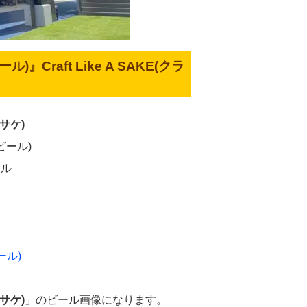
ル)』Craft Like A SAKE(クラ
アサケ)
ビール)
ール
ール)
アサケ)
」のビール画像になります。