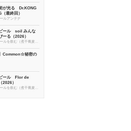
が光る Dr.KONG
NG（最終回）
ールアンテナ
ール soil みんな
ーる（2026）
クラフトビールを飲む（煮干蕎麦も・・・）
】Common☆秘密の
ール Flor de
a（2026）
クラフトビールを飲む（煮干蕎麦も・・・）