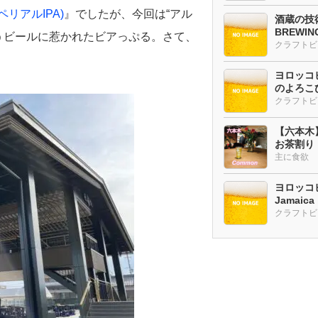
インペリアルIPA)
』でしたが、今回は“アル
酒蔵の技術
BREWI
いうビールに惹かれたビアっぷる。さて、
クラフトビ
ヨロッコビ
のよろこび
【六本木
お茶割り
主に食欲
ヨロッコビ
Jamaic