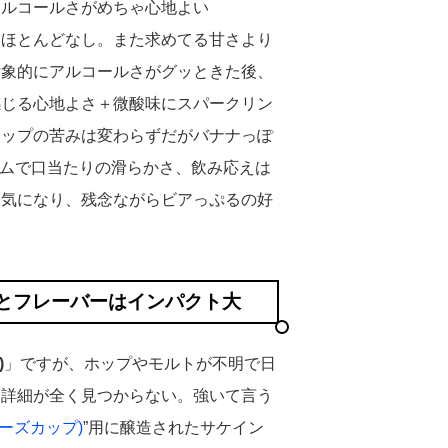
アルコールさがめちゃ心地よい
はほとんどなし。また求めてる甘さより
対象的にアルコールさがグッときた後、
感じる心地よさ＋微酸味にスパークリン
ホップの苦みは変わらずだがバナナっぽ
アムで口当たりの滑らかさ、飲み応えは
に気になり、残念ながらビアっぷるの好
マとフレーバーはインパクト大
)
」ですが、ホップやモルトが不明で日
と詳細が全く見つからない。強いて言う
ワーズカップ)
”用に醸造されたサケイン