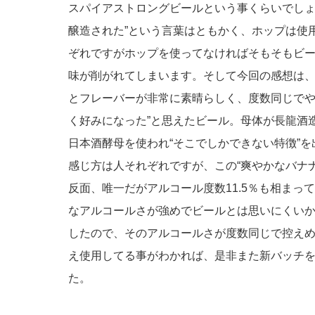
スパイアストロングビールという事くらいでしょ
醸造された”という言葉はともかく、ホップは使
ぞれですがホップを使ってなければそもそもビ
味が削がれてしまいます。そして今回の感想は、
とフレーバーが非常に素晴らしく、度数同じで
く好みになった”と思えたビール。母体が長龍酒造
日本酒酵母を使われ“そこでしかできない特徴”
感じ方は人それぞれですが、この“爽やかなバナ
反面、唯一だがアルコール度数11.5％も相まっ
なアルコールさが強めでビールとは思いにくい
したので、そのアルコールさが度数同じで控え
え使用してる事がわかれば、是非また新バッチ
た。