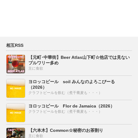
相互RSS
【元町･中華街】Beer Atlas山下町☆他店では見ない
ブルワリー多め
主に食欲
ヨロッコビール soil みんなのよろこびーる
（2026）
クラフトビールを飲む（煮干蕎麦も・・・）
ヨロッコビール Flor de Jamaica（2026）
クラフトビールを飲む（煮干蕎麦も・・・）
【六本木】Common☆秘密のお茶割り
主に食欲