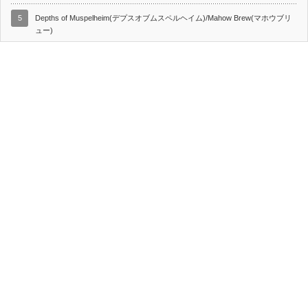
5
Depths of Muspelheim(デプスオブムスペルヘイム)/Mahow Brew(マホウブリ
ュー)