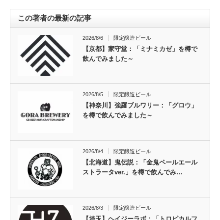
この著者の最新の記事
2026/8/6
限定醸造ビール
【京都】家守堂：「ミナミカゼ」を樽で
飲んでみました～
2026/8/5
限定醸造ビール
【神奈川】強羅ブルワリー：「グロウ」
を樽で飲んでみました～
2026/8/4
限定醸造ビール
【北海道】鬼伝説：「金鬼ペールエール
ストラータver.」を樽で飲んでみ…
2026/8/3
限定醸造ビール
【埼玉】ヘイジーラボ：「トロピカルフ