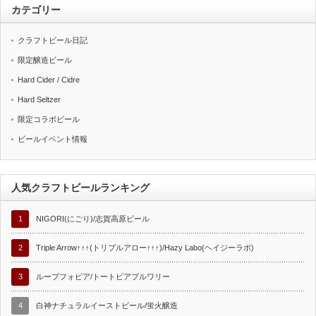
カテゴリー
クラフトビール日記
限定醸造ビール
Hard Cider / Cidre
Hard Seltzer
限定コラボビール
ビールイベント情報
人気クラフトビールランキング
1
NIGORI(にごり)/志賀高原ビール
2
Triple Arrow↑↑↑(トリプルアロー↑↑↑)/Hazy Labo(ヘイジーラボ)
3
ループフォビア/トートピアブルワリー
4
白神ナチュラルイーストビール/蛍火醸造