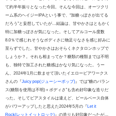
て約半年振りとなった今回。そんな今回は、オーツクリ
ーム系のヘイジーIPAという事で、“加糖っぽさが出てる
だろう”と妄想していたが…結論は、甘やかさはともかく
特に加糖っぽさが気になった。そしてアルコール度数
8.0％で感じれそうなボディさに物足りなさを感じ好みに
至らずでした。甘やかさはおそらくネクタロンホップで
しょうか？。それも相まってか？糖類の種類までは不明
も、独特で加工された糖感はかなり気になった。うー
ん、2024年1月に飲ませて頂いたイエロービアワークス
さんの『
Juicy pop(ジューシーポップ)
』では“糖のバラン
ス(糖類を使用は不明)＋ボディさ”も含め好印象な造りだ
った。そしてビアスタイルは違えど、ビールベース自体
がパワーアップしたと思えた2024年5月の『
Let it
Rock(レットイットロック)
』の造りも好印象だったが…