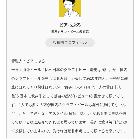
ビアっぷる
国産クラフトビール愛好家
投稿者プロフィール
管理人：ビアっぷる
一言：海外ビールに比べ日本のクラフトビール歴史は浅い。が、国内
のクラフトビールを中心に飲み続け応援して約10年超え。性格的に醸
造には丸っきり興味はないが、“好みは人それぞれ・人の舌は十人十
色”を基本に飲み手として独自の感想(レビュー)を書かせて頂いてま
す。1人でも多くの方が国内のクラフトビールも海外に負けてないん
だ！、そして色々なビアスタイル(種類・味わい)がある事に興味を持
って頂ける様ご紹介できればと思っています。長きに渡り毎日欠かさ
ず投稿していますので、良ければ是非参考にして頂けると幸いです。