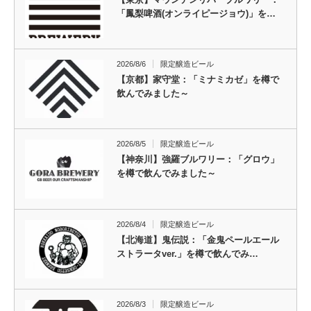
「鳳梨啤酒(オンライピージョウ)」を…
2026/8/6
限定醸造ビール
【京都】家守堂：「ミナミカゼ」を樽で
飲んでみました～
2026/8/5
限定醸造ビール
【神奈川】強羅ブルワリー：「グロウ」
を樽で飲んでみました～
2026/8/4
限定醸造ビール
【北海道】鬼伝説：「金鬼ペールエール
ストラータver.」を樽で飲んでみ…
2026/8/3
限定醸造ビール