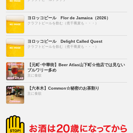
ヨロッコビール Flor de Jamaica（2026）
クラフトビールを飲む（煮干蕎麦も・・・）
ヨロッコビール Delight Called Quest
クラフトビールを飲む（煮干蕎麦も・・・）
【元町･中華街】Beer Atlas山下町☆他店では見ない
ブルワリー多め
主に食欲
【六本木】Common☆秘密のお茶割り
主に食欲