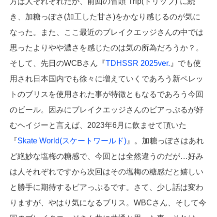
方は人それぞれだが、前回の冒頭“Trip(トリップ)”に続
き、加糖っぽさ(加工した甘さ)をかなり感じるのが気に
なった。また、ここ最近のブレイクエッジさんの中では
思ったよりやや濃さを感じたのは気の所為だろうか？。
そして、先日のWCBさん『
TDHSSR 2025ver.
』でも使
用され日本国内でも徐々に増えていくであろう新ペレッ
トのブリスを使用された事が特徴ともなるであろう今回
のビール。因みにブレイクエッジさんのビアっぷるが好
むヘイジーと言えば、2023年6月に飲ませて頂いた
『
Skate World(スケートワールド)
』。加糖っぽさはあれ
ど絶妙な塩梅の糖感で、今回とは全然違うのだが…好み
は人それぞれですから次回はその塩梅の糖感だと嬉しい
と勝手に期待するビアっぷるです。さて、少し話は変わ
りますが、やはり気になるブリス。WBCさん、そして今