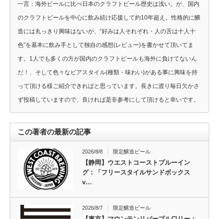
一言：海外ビールに比べ日本のクラフトビール歴史は浅い。が、国内
のクラフトビールを中心に飲み続け応援して約10年超え。性格的に醸
造には丸っきり興味はないが、“好みは人それぞれ・人の舌は十人十
色”を基本に飲み手として独自の感想(レビュー)を書かせて頂いてま
す。1人でも多くの方が国内のクラフトビールも海外に負けてないん
だ！、そして色々なビアスタイル(種類・味わい)がある事に興味を持
って頂ける様ご紹介できればと思っています。長きに渡り毎日欠かさ
ず投稿していますので、良ければ是非参考にして頂けると幸いです。
この著者の最新の記事
2026/8/8
限定醸造ビール
【静岡】ウエストコーストブルーイン
グ：「フリースタイルサンドボックス
v…
2026/8/7
限定醸造ビール
【東京】マウンテンリバーブルワリー：