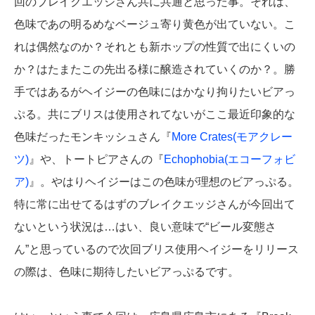
回のブレイクエッジさん共に共通と思った事。それは、
色味であの明るめなベージュ寄り黄色が出ていない。こ
れは偶然なのか？それとも新ホップの性質で出にくいの
か？はたまたこの先出る様に醸造されていくのか？。勝
手ではあるがヘイジーの色味にはかなり拘りたいビアっ
ぷる。共にブリスは使用されてないがここ最近印象的な
色味だったモンキッシュさん『
More Crates(モアクレー
ツ)
』や、トートピアさんの『
Echophobia(エコーフォビ
ア)
』。やはりヘイジーはこの色味が理想のビアっぷる。
特に常に出せてるはずのブレイクエッジさんが今回出て
ないという状況は…はい、良い意味で“ビール変態さ
ん”と思っているので次回ブリス使用ヘイジーをリリース
の際は、色味に期待したいビアっぷるです。