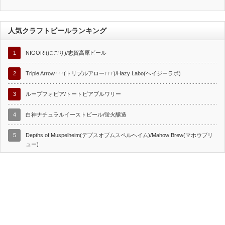
人気クラフトビールランキング
1
NIGORI(にごり)/志賀高原ビール
2
Triple Arrow↑↑↑(トリプルアロー↑↑↑)/Hazy Labo(ヘイジーラボ)
3
ループフォビア/トートピアブルワリー
4
白神ナチュラルイーストビール/蛍火醸造
5
Depths of Muspelheim(デプスオブムスペルヘイム)/Mahow Brew(マホウブリ
ュー)