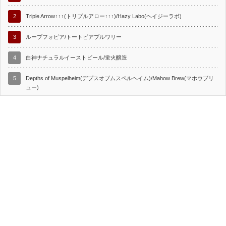
2
Triple Arrow↑↑↑(トリプルアロー↑↑↑)/Hazy Labo(ヘイジーラボ)
3
ループフォビア/トートピアブルワリー
4
白神ナチュラルイーストビール/蛍火醸造
5
Depths of Muspelheim(デプスオブムスペルヘイム)/Mahow Brew(マホウブリ
ュー)