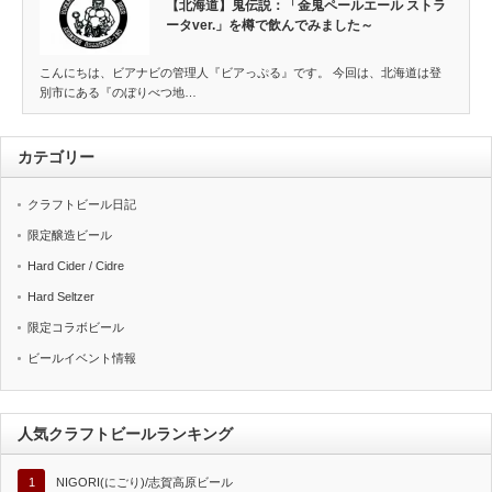
【北海道】鬼伝説：「金鬼ペールエール ストラ
ータver.」を樽で飲んでみました～
こんにちは、ビアナビの管理人『ビアっぷる』です。 今回は、北海道は登
別市にある『のぼりべつ地…
カテゴリー
クラフトビール日記
限定醸造ビール
Hard Cider / Cidre
Hard Seltzer
限定コラボビール
ビールイベント情報
人気クラフトビールランキング
1
NIGORI(にごり)/志賀高原ビール