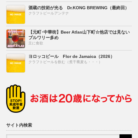
酒蔵の技術が光る Dr.KONG BREWING（最終回）
クラフトビールアンテナ
【元町･中華街】Beer Atlas山下町☆他店では見ない
ブルワリー多め
主に食欲
ヨロッコビール Flor de Jamaica（2026）
クラフトビールを飲む（煮干蕎麦も・・・）
サイト内検索