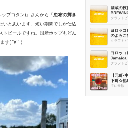
酒蔵の技術
BREWI
ホップコタン)』さんから「
忽布の輝き
クラフトビ
たいと思います。短い期間でしか仕込
ヨロッコビ
ェストビールですね。国産ホップもどん
のよろこび
( ´∀｀)
ヨロッコビ
Jamaic
【元町･中華
下町☆他
ー多め
主に食欲