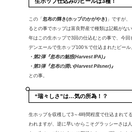
生ホップ仕込みのビールは3種！
この「
忽布の輝き(ホップのかがやき)
」ですが、
るとの事でホップは富良野産で種類は記載がない
年はこの生ホップで3回の仕込むとの事で、今回
デンエールで生ホップ100％で仕込まれたビー
・第2弾『忽布の魅惑(Harvest IPA)』
・第3弾『忽布の潤い(Harvest Pilsner)』
との事。
“瑞々しさ”は…気の所為！？
生ホップを収穫して3～4時間程度で仕込まれて
われますが、逆に早いからこそグラッシーさは