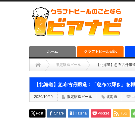
ホーム
クラフトビール日記
限定醸造ビール
【北海道】忽布古丹醸
【北海道】忽布古丹醸造：「忽布の輝き」を
2020/10/29
限定醸造ビール
北海道
コ
Post
Share
Hatena
Pocket
RSS