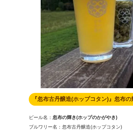
『忽布古丹醸造(ホップコタン)』
忽布の
ビール名：
忽布の輝き(ホップのかがやき)
ブルワリー名：忽布古丹醸造(ホップコタン)