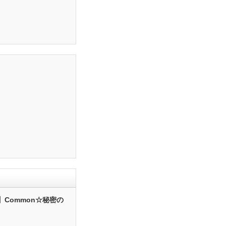
】Common☆秘密の