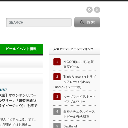
ビールイベント情報
人気クラフトビールランキング
1
NIGORI(にごり)/志賀
高原ビール
2
Triple Arrow↑↑↑(トリプ
ルアロー↑↑↑)/Hazy
Labo(ヘイジーラボ)
6/8/7
東京】マウンテンリバー
3
ループフォビア/トート
ルワリー：「鳳梨啤酒(オ
ピアブルワリー
ライピージョウ)」を樽で
4
白神ナチュラルイース
トビール/蛍火醸造
理人『ビアっぷる』です。
も記事内ではお伝え…
5
Depths of