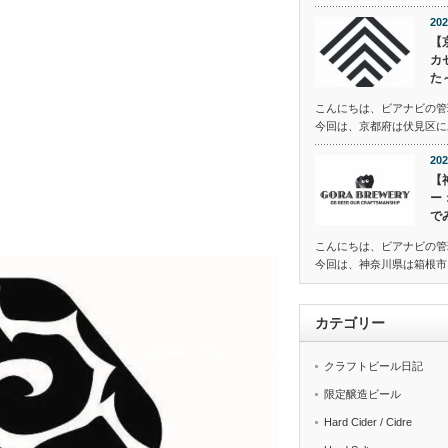
202
【
カ
た
こんにちは、ビアナビの管
今回は、京都府は伏見区にある
202
【
ー
で
こんにちは、ビアナビの管
今回は、神奈川県は箱根市に
カテゴリー
クラフトビール日記
限定醸造ビール
Hard Cider / Cidre