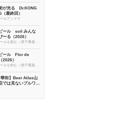
が光る Dr.KONG
NG（最終回）
ールアンテナ
ール soil みんな
ーる（2026）
クラフトビールを飲む（煮干蕎麦も・・・）
ール Flor de
a（2026）
クラフトビールを飲む（煮干蕎麦も・・・）
街】Beer Atlas山
店では見ないブルワリ