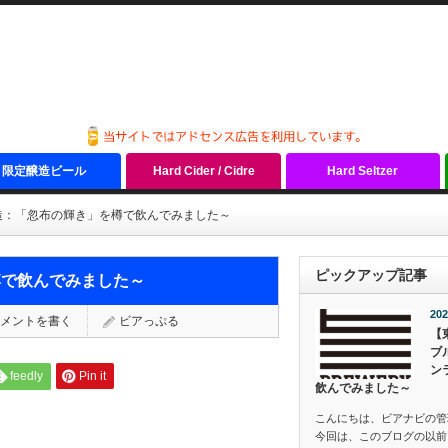
限定醸造ビール
Hard Cider / Cidre
Hard Seltzer
造：「忽布の輝き」を樽で飲んでみました～
ピックアップ記事
樽で飲んでみました～
202
メントを書く
ビアっぷる
【
ブ
ン
feedly
Pin it
飲んでみました～
こんにちは、ビアナビの管
今回は、このブログの以前