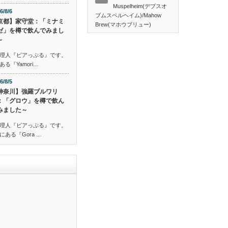
Muspelheim(デプスオ
6/8/6
ブムスペルヘイム)/Mahow
京都】家守堂：「ミナミ
Brew(マホウブリュー)
ゼ」を樽で飲んでみまし
～
理人『ビアっぷる』です。
『Yamori…
6/8/5
神奈川】強羅ブルワリ
：「グロウ」を樽で飲ん
みました～
理人『ビアっぷる』です。
ある『Gora …