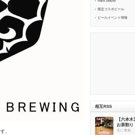
Hard Seltzer
限定コラボビール
ビールイベント情報
相互RSS
【六本木
お茶割り
主に食欲
です。