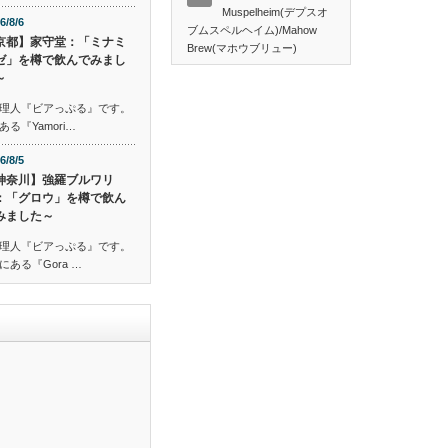
Muspelheim(デプスオ
6/8/6
ブムスペルヘイム)/Mahow
京都】家守堂：「ミナミ
Brew(マホウブリュー)
ゼ」を樽で飲んでみまし
～
理人『ビアっぷる』です。
『Yamori…
6/8/5
神奈川】強羅ブルワリ
：「グロウ」を樽で飲ん
みました～
理人『ビアっぷる』です。
ある『Gora …