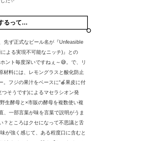
した✨
するって…
先ず正式なビール名が『Unfeasible
t(複雑な酵母戦術による実現不可能なニッチ)』との
ホント毎度深いですねぇ～😅。で、リ
た原材料には、レモングラスと酸化防止
ー。フジの果汁をベースに“🍎果皮に付
立つそうです)によるマセラシオン発
て発酵。野生酵母と×市販の酵母を複数使い複
正直、一部言葉が味を言葉で説明がうま
ぽい？ところはクセになって不思議と舌
酸味が強く感じて、ある程度口に含むと