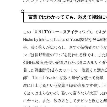
ポイントでビアっぷるはかなり好みなサイダーで
言葉ではわかってても、敢えて複雑に
この「
U.N.I.T.Y.(ユーエヌアイテ
ィワイ)」ですが、
Niche by Intricate Tactics of Yeas
事。凄く拘りが伝わるし、さすが技術者というか
ンゴは長野県産の“フジ”を使われる様です。ま
剤(亜硫酸塩)を使い醸造されたボタニカルサイダ
着した野生酵母(🍎をカットして一晩置くと湧き
酵”＋“Liquid Yeasts＋複数の酵母”を使っ
雑に仕上げるという変態さ(褒め言葉です😅)。
く当てはまらないが、強いて言うなら“大豆”っ
に合った。また、飲み方としてチビッと飲むと