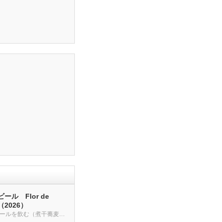
ール Flor de
a（2026）
クラフトビールを飲む（煮干蕎麦も・・・）