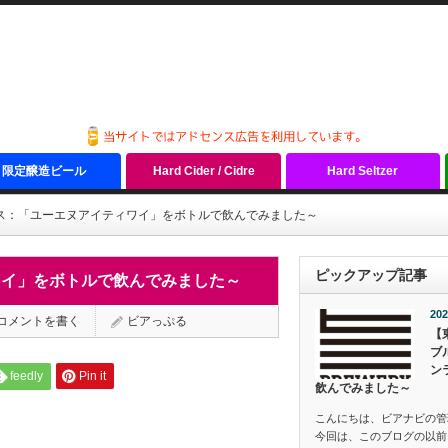
限定醸造ビール
Hard Cider / Cidre
Hard Seltzer
ス：「ユーエヌアイティワイ」をボトルで飲んでみました～
ピックアップ記事
ワイ」をボトルで飲んでみました～
202
コメントを書く
ビアっぷる
【
ブ
ン
feedly
Pin it
飲んでみました～
こんにちは、ビアナビの管
今回は、このブログの以前