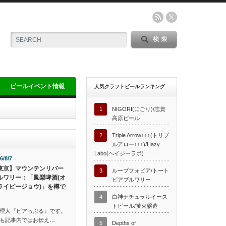
ビールイベント情報
人気クラフトビールランキング
1
NIGORI(にごり)/志賀
高原ビール
2
Triple Arrow↑↑↑(トリプ
ルアロー↑↑↑)/Hazy
Labo(ヘイジーラボ)
6/8/7
東京】マウンテンリバー
3
ループフォビア/トート
ルワリー：「鳳梨啤酒(オ
ピアブルワリー
ライピージョウ)」を樽で
4
白神ナチュラルイース
トビール/蛍火醸造
理人『ビアっぷる』です。
も記事内ではお伝え…
5
Depths of