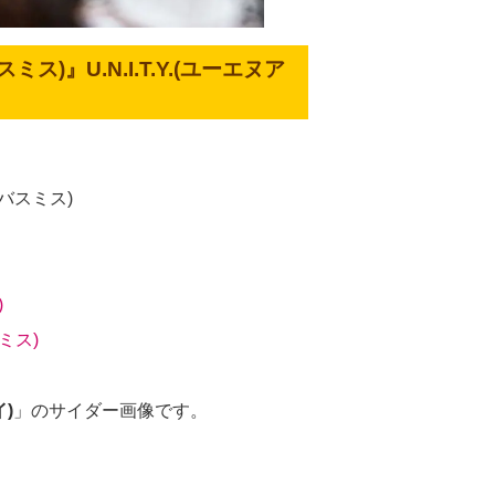
ノバスミス)』
U.N.I.T.Y.(ユーエヌア
サノバスミス)
)
バスミス)
イ)
」のサイダー画像です。