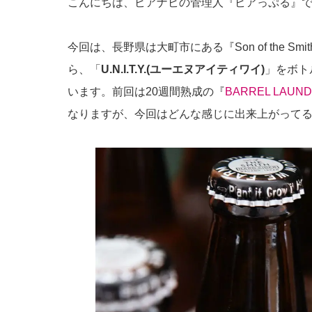
こんにちは、ビアナビの管理人『ビアっぷる』
今回は、長野県は大町市にある『Son of the Smith
ら、「
U.N.I.T.Y.(ユーエヌアイティワイ)
」をボト
います。前回は20週間熟成の『
BARREL LAU
なりますが、今回はどんな感じに出来上がってる