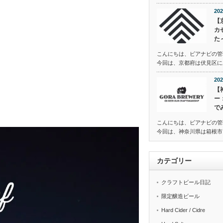
202
【
カ
た
こんにちは、ビアナビの管
今回は、京都府は伏見区にある
202
【
ー
で
こんにちは、ビアナビの管
今回は、神奈川県は箱根市に
カテゴリー
クラフトビール日記
限定醸造ビール
Hard Cider / Cidre