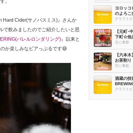
です。
ヨロッコビ
のよろこび
 Hard Cider(サノバスミス)』さんか
ルで飲みましたのでご紹介したいと思
【元町･中華
下町☆他
NDERING(バレルロンダリング)
』以来と
ー多め
主に食欲
のか楽しみなビアっぷるです😄
【六本木
お茶割り
主に食欲
酒蔵の技術
BREWI
クラフトビ