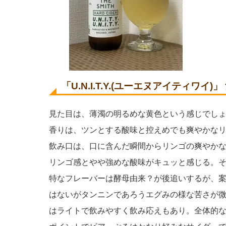
「
U.N.I.T.Y.(ユーエヌアイティワイ)
」
見た目は、薄濁の明るめな黄色という感じでし
香りは、ツンとする酸味と控えめでも爽やかな
飲み口は、口に含んだ瞬間からリンゴの爽やか
リンゴ感とやや強めな酸味がキュッと感じる。
特なフレーバーは酵母由来？が後追いするが、
はないがタンニンであろうエグみの様な苦さが
はライトで飲みやすく飲み応えもあり。全体的