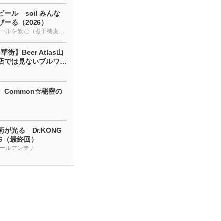
ール soil みんな
ーる（2026）
クラフトビールを飲む（煮干蕎麦も・・・）
街】Beer Atlas山
店では見ないブルワリ
】Common☆秘密の
が光る Dr.KONG
NG（最終回）
ールアンテナ