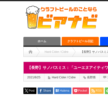
ホーム
クラフトビール日記
Hard Cider / Cidre
【長野】サノバスミ
【長野】サノバスミス：「ユーエヌアイティ
2021/8/25
Hard Cider / Cidre
長野県
Post
Share
Hatena
Pocket
RSS