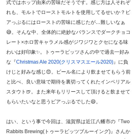
式ではホップ由来の苦味だそうです。感じ方は人それぞ
れも、モルトでローストモルトを使用してるせいか？ビ
アっぷるにはローストの苦味に感じたが…難しいなぁ
😅。そんな中、全体的に絶妙なバランスでダークチョコ
レート×ホロ苦キャラメル感がジワジワとクセになる味
わいは好印象✨。トゥーラビッツさんの中で過去一好み
な『
Christmas Ale 2020(クリスマスエール2020)
』に負
けじと好みな感じ😍。ビール名により飲ませてもらう前
と比べ、良い意味で期待を裏切ってくれたインペリアル
スタウト🍺。また来年もリリースして頂けると飲ませて
もらいたいなと思うビアっぷるでした😄。
はい、という事で今回は、滋賀県は近江八幡市の『Two
Rabbits Brewing(トゥーラビッツブルーイング)』さんか