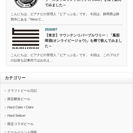
でみました～
こんにちは、ビアナビの管理人『ビアっぷる』です。 今回は、静岡県は静
岡市にある『West C…
2026/8/7
【東京】マウンテンリバーブルワリー：「鳳梨
啤酒(オンライピージョウ)」を樽で飲んでみまし
た～
こんにちは、ビアナビの管理人『ビアっぷる』です。 今回は、このブログ
の以前も記事内ではお伝え…
カテゴリー
クラフトビール日記
限定醸造ビール
Hard Cider / Cidre
Hard Seltzer
限定コラボビール
ビールイベント情報