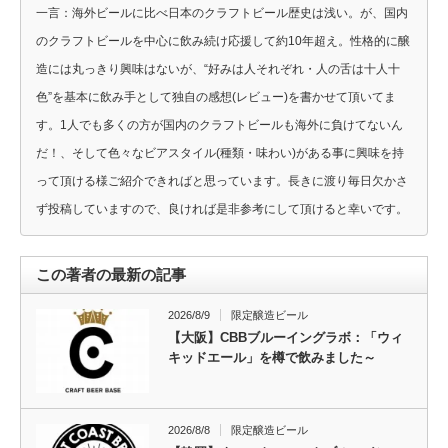
一言：海外ビールに比べ日本のクラフトビール歴史は浅い。が、国内
のクラフトビールを中心に飲み続け応援して約10年超え。性格的に醸
造には丸っきり興味はないが、“好みは人それぞれ・人の舌は十人十
色”を基本に飲み手として独自の感想(レビュー)を書かせて頂いてま
す。1人でも多くの方が国内のクラフトビールも海外に負けてないん
だ！、そして色々なビアスタイル(種類・味わい)がある事に興味を持
って頂ける様ご紹介できればと思っています。長きに渡り毎日欠かさ
ず投稿していますので、良ければ是非参考にして頂けると幸いです。
この著者の最新の記事
2026/8/9
限定醸造ビール
【大阪】CBBブルーイングラボ：「ウィ
キッドエール」を樽で飲みました～
2026/8/8
限定醸造ビール