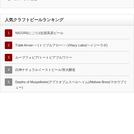
人気クラフトビールランキング
1
NIGORI(にごり)/志賀高原ビール
2
Triple Arrow↑↑↑(トリプルアロー↑↑↑)/Hazy Labo(ヘイジーラボ)
3
ループフォビア/トートピアブルワリー
4
白神ナチュラルイーストビール/蛍火醸造
5
Depths of Muspelheim(デプスオブムスペルヘイム)/Mahow Brew(マホウブリ
ュー)