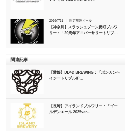
2026/7/31
限定醸造ビール
【神奈川】スラッシュゾーン反町ブルワ
リー：「20周年アニバーサリートリプ…
関連記事
【愛媛】DD4D BREWING：「ポンカンヘ
イジートリプルIP…
【長崎】アイランドブルワリー：「ゴー
ルデンエール 2025ver…