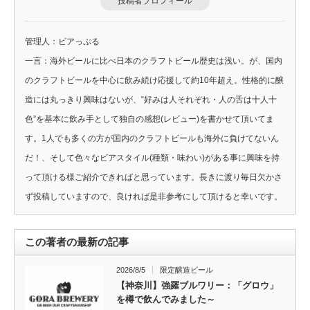
投稿者プロフィール
管理人：ビアっぷる
一言：海外ビールに比べ日本のクラフトビール歴史は浅い。が、国内
のクラフトビールを中心に飲み続け応援して約10年超え。性格的に醸
造には丸っきり興味はないが、“好みは人それぞれ・人の舌は十人十
色”を基本に飲み手として独自の感想(レビュー)を書かせて頂いてま
す。1人でも多くの方が国内のクラフトビールも海外に負けてないん
だ！、そして色々なビアスタイル(種類・味わい)がある事に興味を持
って頂ける様ご紹介できればと思っています。長きに渡り毎日欠かさ
ず投稿していますので、良ければ是非参考にして頂けると幸いです。
この著者の最新の記事
2026/8/5
限定醸造ビール
【神奈川】強羅ブルワリー：「グロウ」
を樽で飲んでみました～