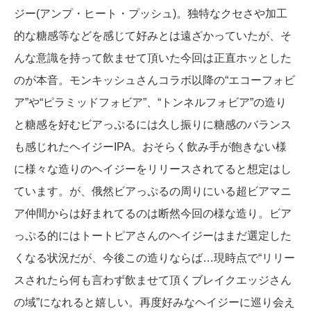
ジー(アンプ・ヒート・プッシュ)。独特なクセさや加工
的な糖感等などを感じて好みとは遠ざかっていたが、そ
んな意識を持って飲ませて頂いた今回は正直ホッとした
のが本音。モンキッシュさんコラボ以降の“エコーフォビ
ア”や“ピラミッドフォビア”、“トンネルフォビア”の造り
と糖感を好むビアっぷるには久し振りに糖感のバランス
も感じれたヘイジーIPA。おそらく飲み手が飽きない様
に様々な造りのヘイジーをリリースされてると想定はし
ています。が、俄然ビアっぷるの周りにいる超ビアマニ
ア仲間からは好まれてるのは断然今回の様な造り。ビア
っぷる的にはトートピアさんのヘイジーはまだ選定した
くなる状況だが、今後この造りならば…現時点で“リリー
スされたら何も言わず飲ませて頂くブレイクエッジさん
の域”になれると嬉しい。再度好みなヘイジーに巡り会え