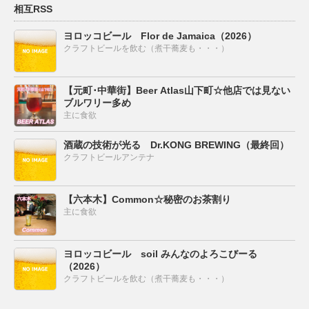
相互RSS
ヨロッコビール Flor de Jamaica（2026）
クラフトビールを飲む（煮干蕎麦も・・・）
【元町･中華街】Beer Atlas山下町☆他店では見ない
ブルワリー多め
主に食欲
酒蔵の技術が光る Dr.KONG BREWING（最終回）
クラフトビールアンテナ
【六本木】Common☆秘密のお茶割り
主に食欲
ヨロッコビール soil みんなのよろこびーる
（2026）
クラフトビールを飲む（煮干蕎麦も・・・）