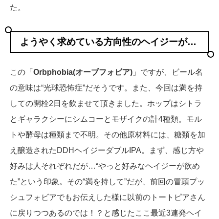
た。
ようやく求めている方向性のヘイジーが…
この「
Orbphobia(オーブフォビア)
」ですが、ビール名
の意味は“光球恐怖症”だそうです。また、今回は満を持
しての開栓2日を飲ませて頂きました。ホップはシトラ
とギャラクシーにシムコーとモザイクの計4種類。モル
トや酵母は種類まで不明。その他原材料には、糖類を加
え醸造されたDDHヘイジーダブルIPA。まず、感じ方や
好みは人それぞれだが…“やっと好みなヘイジーが飲め
た”という印象。その“満を持して”だが、前回の冒頭プッ
シュフォビアでもお伝えした様に以前のトートピアさん
に戻りつつあるのでは！？と感じたここ最近3連発ヘイ