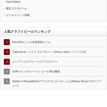
Hard Seltzer
限定コラボビール
ビールイベント情報
人気クラフトビールランキング
1
NIGORI(にごり)/志賀高原ビール
2
Triple Arrow↑↑↑(トリプルアロー↑↑↑)/Hazy Labo(ヘイジーラボ)
3
ループフォビア/トートピアブルワリー
4
白神ナチュラルイーストビール/蛍火醸造
5
Depths of Muspelheim(デプスオブムスペルヘイム)/Mahow Brew(マホウブリ
ュー)