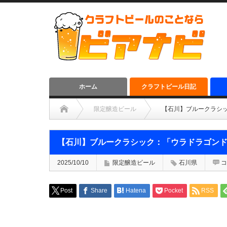
ホーム
クラフトビール日記
限定醸造ビール
【石川】ブルークラシ
【石川】ブルークラシック：「ウラドラゴン
2025/10/10
限定醸造ビール
石川県
コ
Post
Share
Hatena
Pocket
RSS