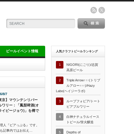
ビールイベント情報
人気クラフトビールランキング
1
NIGORI(にごり)/志賀
高原ビール
2
Triple Arrow↑↑↑(トリプ
ルアロー↑↑↑)/Hazy
Labo(ヘイジーラボ)
6/8/7
東京】マウンテンリバー
3
ループフォビア/トート
ルワリー：「鳳梨啤酒(オ
ピアブルワリー
ライピージョウ)」を樽で
4
白神ナチュラルイース
トビール/蛍火醸造
理人『ビアっぷる』です。
も記事内ではお伝え…
5
Depths of