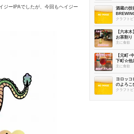
イジーIPAでしたが、今回もヘイジー
酒蔵の技術
BREWI
クラフトビ
【六本木
お茶割り
主に食欲
【元町･中華
下町☆他
ー多め
主に食欲
ヨロッコビ
のよろこび