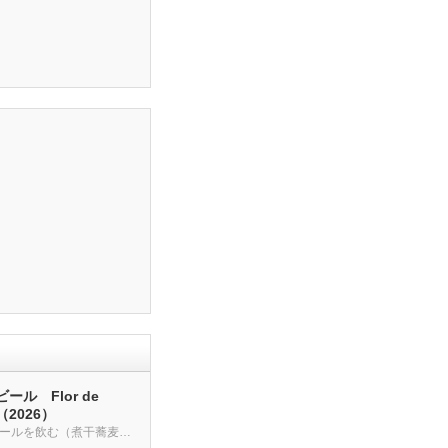
ール Flor de
a（2026）
クラフトビールを飲む（煮干蕎麦も・・・）