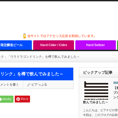
限定醸造ビール
Hard Cider / Cidre
Hard Seltzer
ック：「ウラドラゴンドリンク」を樽で飲んでみました～
ピックアップ記事
ドリンク」を樽で飲んでみました～
202
メントを書く
ビアっぷる
【
ブ
ン
feedly
Pin it
飲んでみました～
こんにちは、ビアナビの管
今回は、このブログの以前