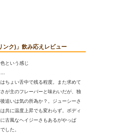
ゴンドリンク)」飲み応えレビュー
黄色という感じ
る…
てはちょい舌中で残る程度。また求めて
ぽさが主のフレーバーと味わいだが、独
が後追いは気の所為か？。ジューシーさ
みは共に温度上昇でも変わらず。ボディ
さに古風なヘイジーさもあるがやっぱ
んでした。