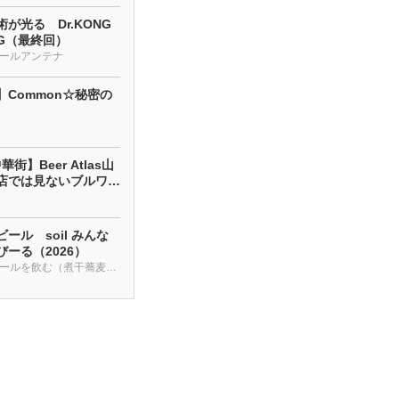
が光る Dr.KONG
NG（最終回）
ールアンテナ
】Common☆秘密の
街】Beer Atlas山
店では見ないブルワリ
ール soil みんな
ーる（2026）
クラフトビールを飲む（煮干蕎麦も・・・）