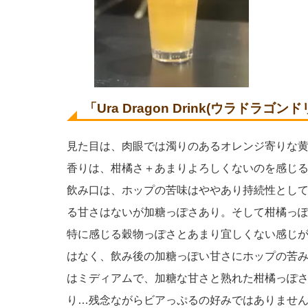
「Ura Dragon Drink(ウラドラ
見た目は、肉眼では濁りのあるオレンジ寄りな
香りは、柑橘さ＋あまりよろしくないのを感じ
飲み口は、ホップの苦味はややあり持続性とし
る甘さはないが加糖っぽさあり。そして柑橘っ
特に感じる穀物っぽさとあまり宜しくない感じ
はなく、飲み後の加糖っぽい甘さにホップの苦
はミディアムで、加糖な甘さと熟れた柑橘っぽ
り…残念ながらビアっぷるの好みではありませ