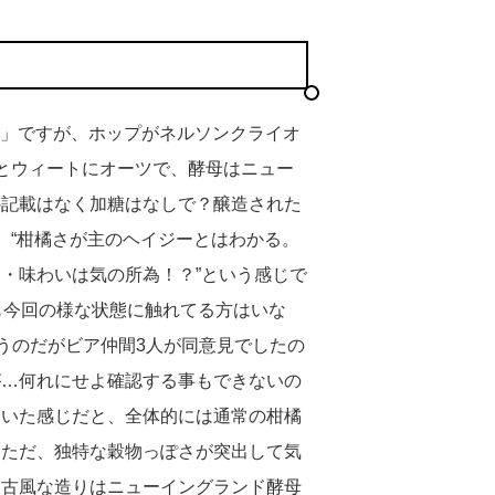
」ですが、ホップがネルソンクライオ
とウィートにオーツで、酵母はニュー
の記載はなく加糖はなしで？醸造された
、“柑橘さが主のヘイジーとはわかる。
・味わいは気の所為！？”という感じで
も今回の様な状態に触れてる方はいな
思うのだがビア仲間3人が同意見でしたの
が…何れにせよ確認する事もできないの
除いた感じだと、全体的には通常の柑橘
。ただ、独特な穀物っぽさが突出して気
は古風な造りはニューイングランド酵母