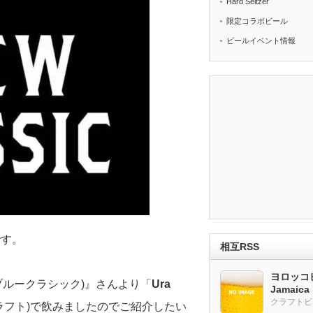
Hard Seltzer
限定コラボビール
ビールイベント情報
です。
相互RSS
ヨロッコビ
c(ブルークラシック)』さんより「
Ura
Jamaic
ラフト)で飲みましたのでご紹介したい