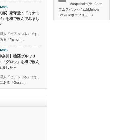
Muspelheim(デプスオ
6/8/6
ブムスペルヘイム)/Mahow
京都】家守堂：「ミナミ
Brew(マホウブリュー)
ゼ」を樽で飲んでみまし
～
理人『ビアっぷる』です。
『Yamori…
6/8/5
神奈川】強羅ブルワリ
：「グロウ」を樽で飲ん
みました～
理人『ビアっぷる』です。
ある『Gora …