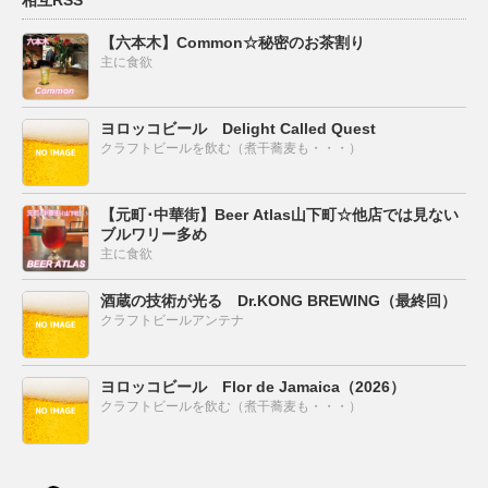
相互RSS
【六本木】Common☆秘密のお茶割り
主に食欲
ヨロッコビール Delight Called Quest
クラフトビールを飲む（煮干蕎麦も・・・）
【元町･中華街】Beer Atlas山下町☆他店では見ない
ブルワリー多め
主に食欲
酒蔵の技術が光る Dr.KONG BREWING（最終回）
クラフトビールアンテナ
ヨロッコビール Flor de Jamaica（2026）
クラフトビールを飲む（煮干蕎麦も・・・）