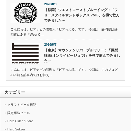
2026/8/8
【静岡】ウエストコーストブルーイング：「フ
リースタイルサンドボックス vol.8」を樽で飲ん
でみました～
こんにちは、ビアナビの管理人『ビアっぷる』です。 今回は、静岡県は静
岡市にある『West C…
2026/8/7
【東京】マウンテンリバーブルワリー：「鳳梨
啤酒(オンライピージョウ)」を樽で飲んでみまし
た～
こんにちは、ビアナビの管理人『ビアっぷる』です。 今回は、このブログ
の以前も記事内ではお伝え…
カテゴリー
クラフトビール日記
限定醸造ビール
Hard Cider / Cidre
Hard Seltzer