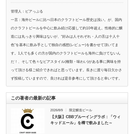
管理人：ビアっぷる
一言：海外ビールに比べ日本のクラフトビール歴史は浅い。が、国内
のクラフトビールを中心に飲み続け応援して約10年超え。性格的に醸
造には丸っきり興味はないが、“好みは人それぞれ・人の舌は十人十
色”を基本に飲み手として独自の感想(レビュー)を書かせて頂いてま
す。1人でも多くの方が国内のクラフトビールも海外に負けてないん
だ！、そして色々なビアスタイル(種類・味わい)がある事に興味を持
って頂ける様ご紹介できればと思っています。長きに渡り毎日欠かさ
ず投稿していますので、良ければ是非参考にして頂けると幸いです。
この著者の最新の記事
2026/8/9
限定醸造ビール
【大阪】CBBブルーイングラボ：「ウィ
キッドエール」を樽で飲みました～