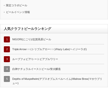
限定コラボビール
ビールイベント情報
人気クラフトビールランキング
1
NIGORI(にごり)/志賀高原ビール
2
Triple Arrow↑↑↑(トリプルアロー↑↑↑)/Hazy Labo(ヘイジーラボ)
3
ループフォビア/トートピアブルワリー
4
白神ナチュラルイーストビール/蛍火醸造
5
Depths of Muspelheim(デプスオブムスペルヘイム)/Mahow Brew(マホウブリ
ュー)