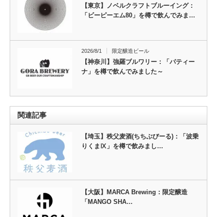
【東京】ノベルクラフトブルーイング：
「ビーピーエム80」を樽で飲んでみま…
2026/8/1
限定醸造ビール
【神奈川】強羅ブルワリー：「パティー
ナ」を樽で飲んでみました～
関連記事
【埼玉】秩父麦酒(ちちぶびーる)：「波乗
りくまⅨ」を樽で飲みまし…
【大阪】MARCA Brewing：限定醸造
「MANGO SHA…