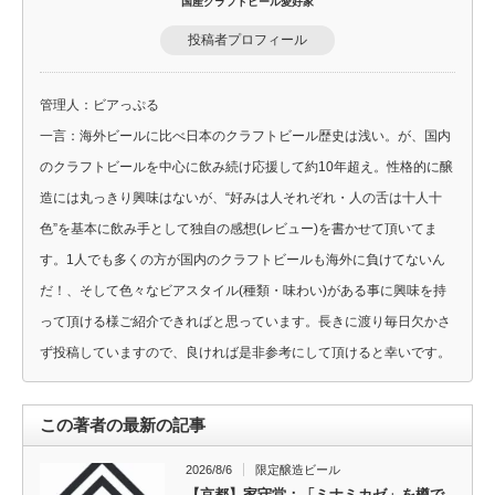
国産クラフトビール愛好家
投稿者プロフィール
管理人：ビアっぷる
一言：海外ビールに比べ日本のクラフトビール歴史は浅い。が、国内
のクラフトビールを中心に飲み続け応援して約10年超え。性格的に醸
造には丸っきり興味はないが、“好みは人それぞれ・人の舌は十人十
色”を基本に飲み手として独自の感想(レビュー)を書かせて頂いてま
す。1人でも多くの方が国内のクラフトビールも海外に負けてないん
だ！、そして色々なビアスタイル(種類・味わい)がある事に興味を持
って頂ける様ご紹介できればと思っています。長きに渡り毎日欠かさ
ず投稿していますので、良ければ是非参考にして頂けると幸いです。
この著者の最新の記事
2026/8/6
限定醸造ビール
【京都】家守堂：「ミナミカゼ」を樽で