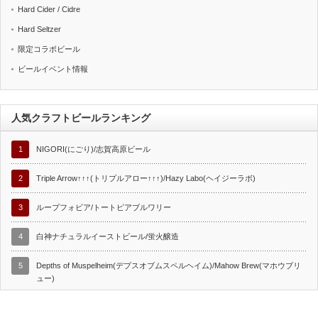
Hard Cider / Cidre
Hard Seltzer
限定コラボビール
ビールイベント情報
人気クラフトビールランキング
1
NIGORI(にごり)/志賀高原ビール
2
Triple Arrow↑↑↑(トリプルアロー↑↑↑)/Hazy Labo(ヘイジーラボ)
3
ループフォビア/トートピアブルワリー
4
白神ナチュラルイーストビール/蛍火醸造
5
Depths of Muspelheim(デプスオブムスペルヘイム)/Mahow Brew(マホウブリ
ュー)