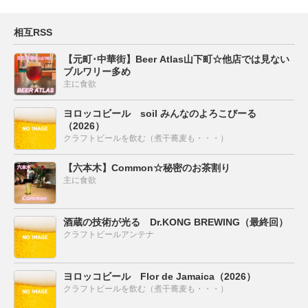
相互RSS
【元町･中華街】Beer Atlas山下町☆他店では見ない
ブルワリー多め
主に食欲
ヨロッコビール soil みんなのよろこびーる
（2026）
クラフトビールを飲む（煮干蕎麦も・・・）
【六本木】Common☆秘密のお茶割り
主に食欲
酒蔵の技術が光る Dr.KONG BREWING（最終回）
クラフトビールアンテナ
ヨロッコビール Flor de Jamaica（2026）
クラフトビールを飲む（煮干蕎麦も・・・）