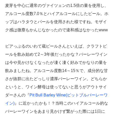
麦芽を中心に通常のヴァイツェンの1.5倍の量を使用し、
アルコール度数7.0％とハイアルコールにしたビール。ホ
ップはハラタウとパールを使用された様ですね。モザイ
ク感は微塵もかんじなかったので違和感はなかったwww
ビアっぷるのいわて蔵ビールさんといえば、クラフトビ
ールを飲み始めて2～3年後だったかな？バーレーワイン
は今や見かけなくなったが凄く凄く好みでかなりの量を
飲みましたね。アルコール度数14～15％で、成分的な甘
さが抜群に出たどっしり濃厚バーレーワイン。どちらか
というと、ワイン酵母は使ってないと思うがアウトサイ
ダーさんの『
Pit Bull Barley Wine(ピットブルバーレーワ
イン)
』に近かったかも！？当時このハイアルコール的な
バーレーワインをあまり見かけず繋がった際には1日に