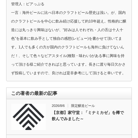
管理人：ビアっぷる
一言：海外ビールに比べ日本のクラフトビール歴史は浅い。が、国内
のクラフトビールを中心に飲み続け応援して約10年超え。性格的に醸
造には丸っきり興味はないが、“好みは人それぞれ・人の舌は十人十
色”を基本に飲み手として独自の感想(レビュー)を書かせて頂いてま
す。1人でも多くの方が国内のクラフトビールも海外に負けてないん
だ！、そして色々なビアスタイル(種類・味わい)がある事に興味を持
って頂ける様ご紹介できればと思っています。長きに渡り毎日欠かさ
ず投稿していますので、良ければ是非参考にして頂けると幸いです。
この著者の最新の記事
2026/8/6
限定醸造ビール
【京都】家守堂：「ミナミカゼ」を樽で
飲んでみました～