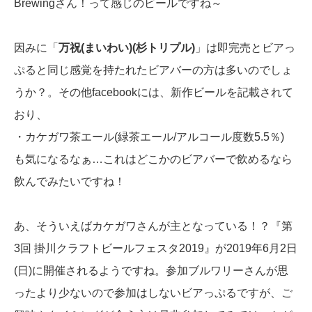
Brewingさん！って感じのビールですね～
因みに「
万祝(まいわい)(杉トリプル)
」は即完売とビアっ
ぷると同じ感覚を持たれたビアバーの方は多いのでしょ
うか？。その他facebookには、新作ビールを記載されて
おり、
・カケガワ茶エール(緑茶エール/アルコール度数5.5％)
も気になるなぁ…これはどこかのビアバーで飲めるなら
飲んでみたいですね！
あ、そういえばカケガワさんが主となっている！？『第
3回 掛川クラフトビールフェスタ2019』が2019年6月2日
(日)に開催されるようですね。参加ブルワリーさんが思
ったより少ないので参加はしないビアっぷるですが、ご