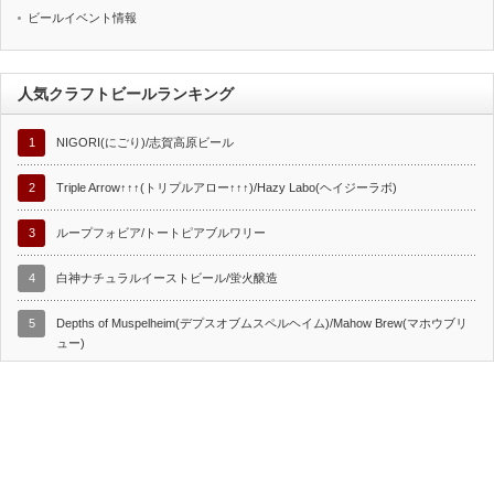
ビールイベント情報
人気クラフトビールランキング
1
NIGORI(にごり)/志賀高原ビール
2
Triple Arrow↑↑↑(トリプルアロー↑↑↑)/Hazy Labo(ヘイジーラボ)
3
ループフォビア/トートピアブルワリー
4
白神ナチュラルイーストビール/蛍火醸造
5
Depths of Muspelheim(デプスオブムスペルヘイム)/Mahow Brew(マホウブリ
ュー)