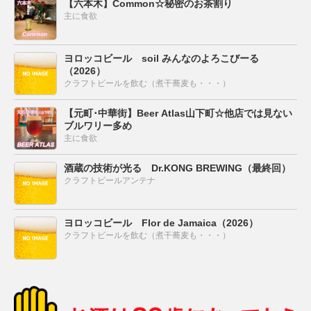
【六本木】Common☆秘密のお茶割り
主に食欲
ヨロッコビール soil みんなのよろこびーる
（2026）
クラフトビールを飲む（煮干蕎麦も・・・）
【元町･中華街】Beer Atlas山下町☆他店では見ない
ブルワリー多め
主に食欲
酒蔵の技術が光る Dr.KONG BREWING（最終回）
クラフトビールアンテナ
ヨロッコビール Flor de Jamaica（2026）
クラフトビールを飲む（煮干蕎麦も・・・）