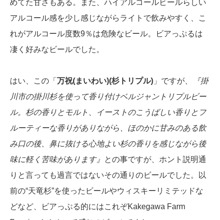
めてた甘さもある。また、ハイアルコールビールらしい
アルコール感を少し感じながらライトで飲みやすく、こ
れがアルコール度数9％は危険なビール。ビアっぷるは
凄く好みなビールでした。
はい、この「
万祝(まいわい)(杉トリプル)
」ですが、
『掛
川市の掛川杉を使って香り付けベルジャントリプルビー
ル。杉の香りとモルト、イーストのこうばしい香りとフ
ルーティーな香りがありながら、ほのかに甘みのある飲
み口の後、鼻に抜ける心地よい杉の香りを感じながら後
味に軽く苦味があります』
との事ですが、ホント説明通
りと言っても過言ではないその通りのビールでした。以
前の“天竜杉”を使ったビールやウィスキーリミテッドな
どなど、ビアっぷる的にはこれぞKakegawa Farm