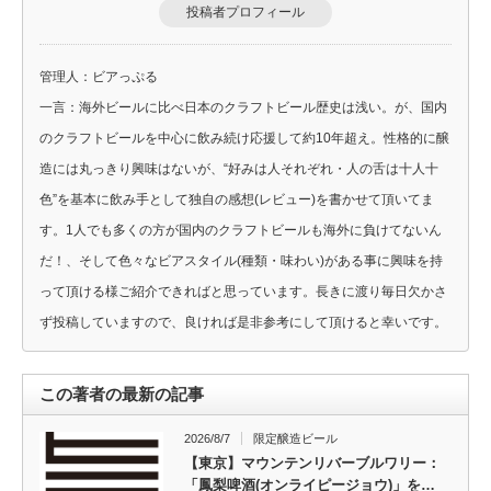
投稿者プロフィール
管理人：ビアっぷる
一言：海外ビールに比べ日本のクラフトビール歴史は浅い。が、国内
のクラフトビールを中心に飲み続け応援して約10年超え。性格的に醸
造には丸っきり興味はないが、“好みは人それぞれ・人の舌は十人十
色”を基本に飲み手として独自の感想(レビュー)を書かせて頂いてま
す。1人でも多くの方が国内のクラフトビールも海外に負けてないん
だ！、そして色々なビアスタイル(種類・味わい)がある事に興味を持
って頂ける様ご紹介できればと思っています。長きに渡り毎日欠かさ
ず投稿していますので、良ければ是非参考にして頂けると幸いです。
この著者の最新の記事
2026/8/7
限定醸造ビール
【東京】マウンテンリバーブルワリー：
「鳳梨啤酒(オンライピージョウ)」を…