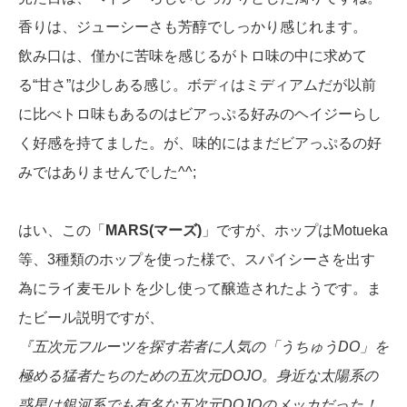
香りは、ジューシーさも芳醇でしっかり感じれます。
飲み口は、僅かに苦味を感じるがトロ味の中に求めて
る“甘さ”は少しある感じ。ボディはミディアムだが以前
に比べトロ味もあるのはビアっぷる好みのヘイジーらし
く好感を持てました。が、味的にはまだビアっぷるの好
みではありませんでした^^;
はい、この「
MARS(マーズ)
」ですが、ホップはMotueka
等、3種類のホップを使った様で、スパイシーさを出す
為にライ麦モルトを少し使って醸造されたようです。ま
たビール説明ですが、
『五次元フルーツを探す若者に人気の「うちゅうDO」を
極める猛者たちのための五次元DOJO。身近な太陽系の
惑星は銀河系でも有名な五次元DOJOのメッカだった！