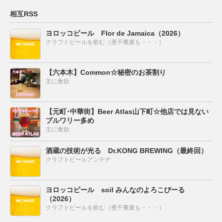
相互RSS
ヨロッコビール Flor de Jamaica（2026）
クラフトビールを飲む（煮干蕎麦も・・・）
【六本木】Common☆秘密のお茶割り
主に食欲
【元町･中華街】Beer Atlas山下町☆他店では見ない
ブルワリー多め
主に食欲
酒蔵の技術が光る Dr.KONG BREWING（最終回）
クラフトビールアンテナ
ヨロッコビール soil みんなのよろこびーる
（2026）
クラフトビールを飲む（煮干蕎麦も・・・）