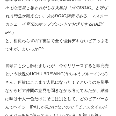
不毛な惑星と思われがちな火星は「火のDOJO」と呼ば
れ入門生が絶えない。火のDOJO師範である、マスター
カシェーイ直伝のホップブレンドでお送りするHAZY
IPA』
と、相変わらずの宇宙語で全く理解デキないビアっぷる
ですが、まいっか(^^ゞ
冒頭にも少し触れましたが、今やリリースすると即完売
という状況のUCHU BREWING(うちゅうブルーイング)
さん。何故にここまで人気になった！？というのを勝手
ながらビア仲間の意見を聞きながら考えてみたが、結論
は味は十人十色だけにそこは別として、どのビアバーさ
んでヘイジーIPAしか見かけないので『ビアスタイルが
ヘイジーIPAに偏ってる』というのが行き着いた答え。