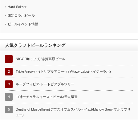
Hard Seltzer
限定コラボビール
ビールイベント情報
人気クラフトビールランキング
1
NIGORI(にごり)/志賀高原ビール
2
Triple Arrow↑↑↑(トリプルアロー↑↑↑)/Hazy Labo(ヘイジーラボ)
3
ループフォビア/トートピアブルワリー
4
白神ナチュラルイーストビール/蛍火醸造
5
Depths of Muspelheim(デプスオブムスペルヘイム)/Mahow Brew(マホウブリ
ュー)