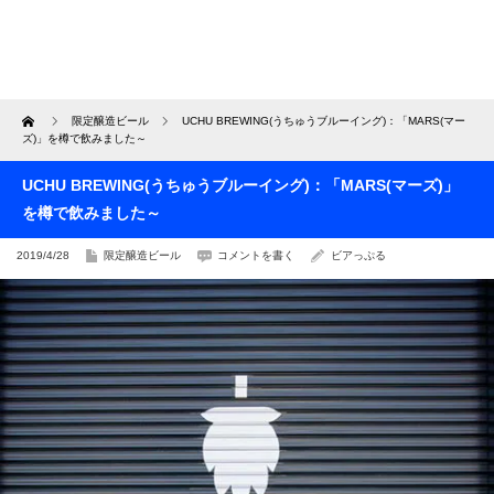
Home
限定醸造ビール
UCHU BREWING(うちゅうブルーイング)：「MARS(マー
ズ)」を樽で飲みました～
UCHU BREWING(うちゅうブルーイング)：「MARS(マーズ)」
を樽で飲みました～
2019/4/28
限定醸造ビール
コメントを書く
ビアっぷる