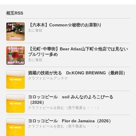
相互RSS
【六本木】Common☆秘密のお茶割り
主に食欲
【元町･中華街】Beer Atlas山下町☆他店では見ない
ブルワリー多め
主に食欲
酒蔵の技術が光る Dr.KONG BREWING（最終回）
クラフトビールアンテナ
ヨロッコビール soil みんなのよろこびーる
（2026）
クラフトビールを飲む（煮干蕎麦も・・・）
ヨロッコビール Flor de Jamaica（2026）
クラフトビールを飲む（煮干蕎麦も・・・）