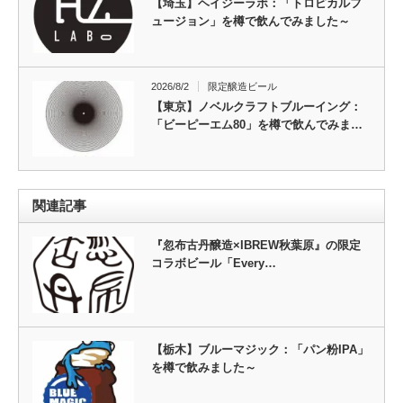
【埼玉】ヘイジーラボ：「トロピカルフ
ュージョン」を樽で飲んでみました～
2026/8/2
限定醸造ビール
【東京】ノベルクラフトブルーイング：
「ビーピーエム80」を樽で飲んでみま…
関連記事
『忽布古丹醸造×IBREW秋葉原』の限定
コラボビール「Every…
【栃木】ブルーマジック：「パン粉IPA」
を樽で飲みました～