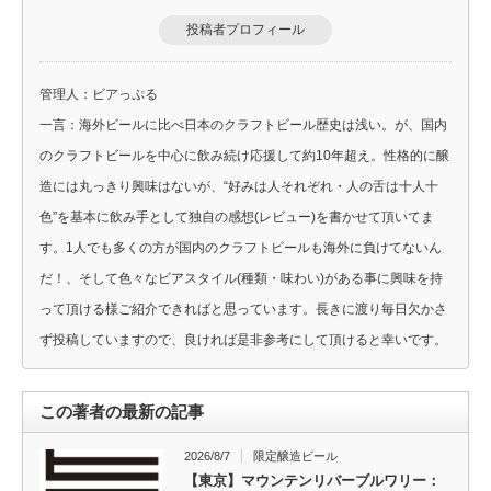
投稿者プロフィール
管理人：ビアっぷる
一言：海外ビールに比べ日本のクラフトビール歴史は浅い。が、国内
のクラフトビールを中心に飲み続け応援して約10年超え。性格的に醸
造には丸っきり興味はないが、“好みは人それぞれ・人の舌は十人十
色”を基本に飲み手として独自の感想(レビュー)を書かせて頂いてま
す。1人でも多くの方が国内のクラフトビールも海外に負けてないん
だ！、そして色々なビアスタイル(種類・味わい)がある事に興味を持
って頂ける様ご紹介できればと思っています。長きに渡り毎日欠かさ
ず投稿していますので、良ければ是非参考にして頂けると幸いです。
この著者の最新の記事
2026/8/7
限定醸造ビール
【東京】マウンテンリバーブルワリー：