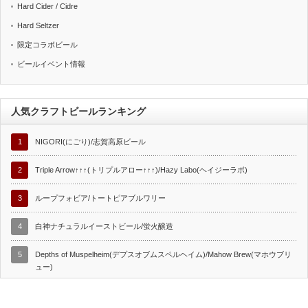
Hard Cider / Cidre
Hard Seltzer
限定コラボビール
ビールイベント情報
人気クラフトビールランキング
1
NIGORI(にごり)/志賀高原ビール
2
Triple Arrow↑↑↑(トリプルアロー↑↑↑)/Hazy Labo(ヘイジーラボ)
3
ループフォビア/トートピアブルワリー
4
白神ナチュラルイーストビール/蛍火醸造
5
Depths of Muspelheim(デプスオブムスペルヘイム)/Mahow Brew(マホウブリ
ュー)