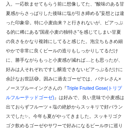
入。一応飲ませてもらう前に想像してた、“酸味のある甘
夏感からさっぱりした後味に塩が引き締める”妄想とは違
った印象😵。特に小麦由来？と行きれないが、ビアっぷ
る的に稀にある“国産小麦の独特さ”を感じてしまい甘夏
の良さをかなり複雑にしてると感じた。泡立ちもきめ細
やかで非常に良くビールの造りもしっかりしてるだけ
に、勝手ながらもっと小麦感が減れば…とも思ったが、
好みは人それぞれですし醸造できないビアっぷるだけに
余計なお世話😅。因みに過去ゴーゼでは、バテレさん×
ノースブルーイングさんの『
Triple Fruited Gose(トリプ
ルフルーテッドゴーゼ)
』は好みで、良い意味で小麦感は
出ておらずフルーツ＋塩の絶妙からスッキリで好バラン
スでした✨。今年も夏がやってきました。スッキリゴク
ゴク飲めるゴーゼやサワーで好みになるビール🍺に巡り