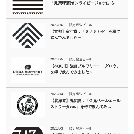
「鳳梨啤酒(オンライピージョウ)」を…
2026/8/6
限定醸造ビール
【京都】家守堂：「ミナミカゼ」を樽で
飲んでみました～
2026/8/5
限定醸造ビール
【神奈川】強羅ブルワリー：「グロウ」
を樽で飲んでみました～
2026/8/4
限定醸造ビール
【北海道】鬼伝説：「金鬼ペールエール
ストラータver.」を樽で飲んでみ…
2026/8/3
限定醸造ビール