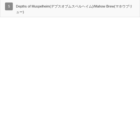
5
Depths of Muspelheim(デプスオブムスペルヘイム)/Mahow Brew(マホウブリ
ュー)