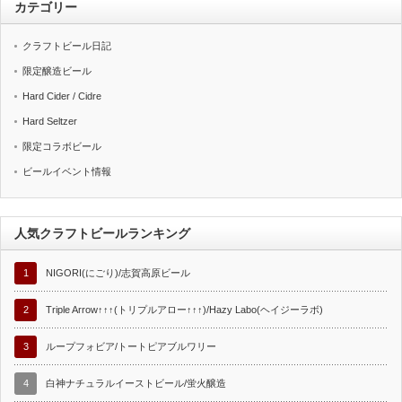
カテゴリー
クラフトビール日記
限定醸造ビール
Hard Cider / Cidre
Hard Seltzer
限定コラボビール
ビールイベント情報
人気クラフトビールランキング
1
NIGORI(にごり)/志賀高原ビール
2
Triple Arrow↑↑↑(トリプルアロー↑↑↑)/Hazy Labo(ヘイジーラボ)
3
ループフォビア/トートピアブルワリー
4
白神ナチュラルイーストビール/蛍火醸造