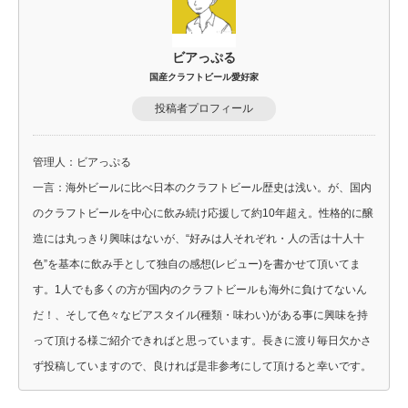
ビアっぷる
国産クラフトビール愛好家
投稿者プロフィール
管理人：ビアっぷる
一言：海外ビールに比べ日本のクラフトビール歴史は浅い。が、国内
のクラフトビールを中心に飲み続け応援して約10年超え。性格的に醸
造には丸っきり興味はないが、“好みは人それぞれ・人の舌は十人十
色”を基本に飲み手として独自の感想(レビュー)を書かせて頂いてま
す。1人でも多くの方が国内のクラフトビールも海外に負けてないん
だ！、そして色々なビアスタイル(種類・味わい)がある事に興味を持
って頂ける様ご紹介できればと思っています。長きに渡り毎日欠かさ
ず投稿していますので、良ければ是非参考にして頂けると幸いです。