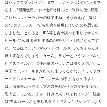
はハラタウブランとハラタウトラディションのハラタウ
を主に2種類使用。その他原材料には、米麹を使い醸造
されたホッピーラガーの様ですね。そう言えば、冒頭
の“ミズナララガー”でも米麹を使用していたのを思い出
しました。となると…IPA等も含め調べる限りは全ての
ビールに“米麹”を使用するのが拘りという感じなんです
ね。なるほど…アロマの“アルコールさ”っておそらく米
麹由来なんでしょう。うーん、ラガーというシンプルな
ビアスタイルだけに使用量のバランスは凄く大切だが…
今回はアルコールさが出てしまってるかな。そしてラガ
ー・ピルスナー系に“アルコールっぽさ”を求めるより
は、俄然モルトやホップの方を利かせる方が好まれると
思うビアっぷる。まぁ、好みは人それぞれですが…結論
は“アルコールさを感じるライトでスッキリシンプルな大