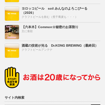
ヨロッコビール soil みんなのよろこびーる
（2026）
クラフトビールを飲む（煮干蕎麦も・・・）
【六本木】Common☆秘密のお茶割り
主に食欲
酒蔵の技術が光る Dr.KONG BREWING（最終回）
クラフトビールアンテナ
サイト内検索