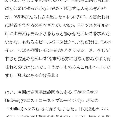
が弱め。そして不思議とスパイシーっぽさに感じられた
のが印象に残ったかな。好み・感じ方は人それぞれだ
が…“WCBさんらしさを出したヘレスです”。と言われれ
ば納得もできるのも本音だが、やはりドイツスタイルだ
けに出来ればモルトさをもっと効かせたヘレスを求めた
いかな。もちろんビールベースはきれいなだけに、“スパ
イシーっぽさや微レモンっぽさとグラッシーさ、そして
甘さが控えめなヘレス”を求める方には凄く飲みやすく好
まれるのではないでしょうか。もちろんこれもヘレスで
すし、興味のある方は是非！
はい、今回は静岡県は静岡市にある『West Coast
Brewing(ウエストコーストブルーイング)』さんの
「
Helles(ヘレス)
」をご紹介しました。甘さ控えめスパ