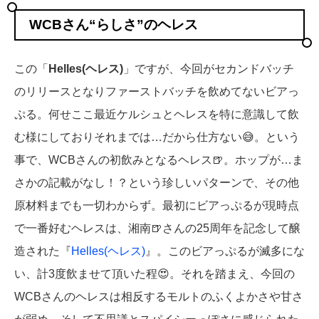
WCBさん“らしさ”のヘレス
この「
Helles(ヘレス)
」ですが、今回がセカンドバッチ
のリリースとなりファーストバッチを飲めてないビアっ
ぷる。何せここ最近ケルシュとヘレスを特に意識して飲
む様にしておりそれまでは…だから仕方ない😅。という
事で、WCBさんの初飲みとなるヘレス🍺。ホップが…ま
さかの記載がなし！？という珍しいパターンで、その他
原材料までも一切わからず。最初にビアっぷるが現時点
で一番好むヘレスは、湘南🍺さんの25周年を記念して醸
造された『
Helles(ヘレス)
』。このビアっぷるが滅多にな
い、計3度飲ませて頂いた程😍。それを踏まえ、今回の
WCBさんのヘレスは相反するモルトのふくよかさや甘さ