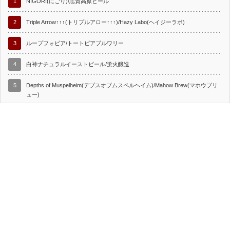
1
NIGORI(にごり)/志賀高原ビール
2
Triple Arrow↑↑↑(トリプルアロー↑↑↑)/Hazy Labo(ヘイジーラボ)
3
ループフォビア/トートピアブルワリー
4
白神ナチュラルイーストビール/蛍火醸造
5
Depths of Muspelheim(デプスオブムスペルヘイム)/Mahow Brew(マホウブリ
ュー)