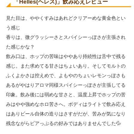
「Helles(ヘレス)」飲み応えレビュー
見た目は、ややくすみはあれどクリアーめな黄金色とい
う感じ
香りは、微グラッシーさとスパイシーっぽさが主張され
た感じかな？
飲み口は、ホップの苦味はややあり持続性は舌中で残る
感じ。また求めてる甘さはちょいあり。そしてモルトの
ふくよかさは控えめで、よもやのちょいレモンっぽさも
あるがやはりアロマ同様スパイシーっぽさが主張してる
印象。飲み後には弱めな甘さと、温度上昇でホップの苦
みはやや強めなホロ苦さへ。ボディはライトで飲み応え
はありビール自体の造りはさすがだが、苦みが気になり
残念ながらビアっぷるの好みではありませんでした💦