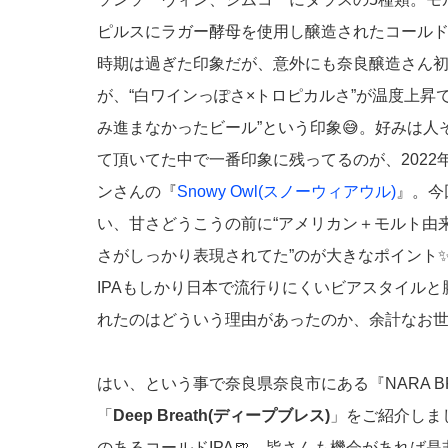
ピルスにラガー酵母を使用し醸造されたコールドIP
時期は過ぎた印象だが、意外にも奈良醸造さん
が、“白ワインっぽさ×トロピカルさ”が温度上
み進まなかったビール”という印象😅。好みは
て頂いてた中で一番印象に残ってるのが、2022
ンさんの『
Snowy Owl(スノーウィアウル)
』。今
い、甘さどうこうの前に“アメリカン＋モルト由
さがしっかり表現されてた”のが大きなポイント
IPAもしかり日本で流行りにくいビアスタイル
れたのはどういう理由があったのか、余計なお
はい、という事で奈良県奈良市にある『NARA BRE
「
Deep Breath(ディープブレス)
」をご紹介しま
のあるコールドIPA🍺。皆さんも機会があれ