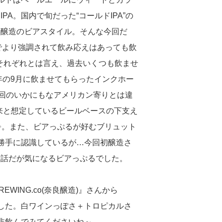
A。国内で旬だった“コールドIPA”の
初醸造のビアスタイル。そんな今回だ
昇でより強調されて飲み応えはあっても飲
人それぞれとは言え、過去いくつも飲ませ
年の9月に飲ませてもらったインクホー
回のいかにもなアメリカン寄りとは違
来と想定しているビールベースの下支え
✨。また、ビアっぷるが好むブリュット
と勝手に認識しているが…今回初醸造さ
世話だが気になるビアっぷるでした。
WING.co(奈良醸造)』さんから
した。白ワインっぽさ＋トロピカルさ
ば是非飲んでみてくださいね～