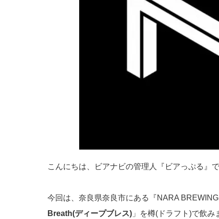
こんにちは、ビアナビの管理人『ビアっぷる』
今回は、奈良県奈良市にある『NARA BREWING
Breath(ディープブレス)
」を樽(ドラフト)で飲