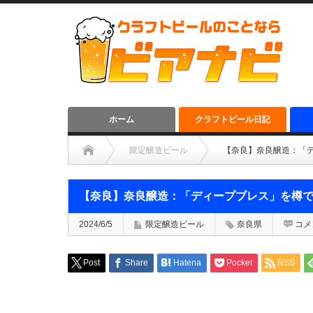
ホーム
クラフトビール日記
限定醸造ビール
【奈良】奈良醸造：「
【奈良】奈良醸造：「ディープブレス」を樽
2024/6/5
限定醸造ビール
奈良県
コメ
Post
Share
Hatena
Pocket
RSS