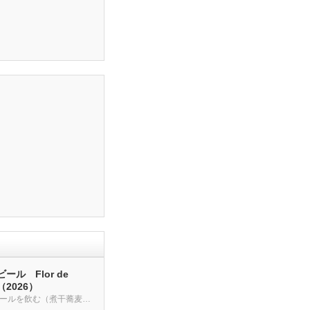
ール Flor de
a（2026）
クラフトビールを飲む（煮干蕎麦も・・・）