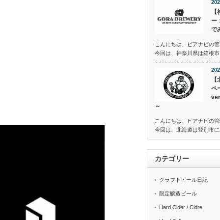
202
【
ー
で
こんにちは、ビアナビの管
今回は、神奈川県は箱根市に
202
【
ペ
v
～
こんにちは、ビアナビの管
今回は、北海道は登別市に
カテゴリー
クラフトビール日記
限定醸造ビール
Hard Cider / Cidre