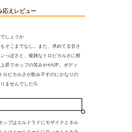
」飲み応えレビュー
じ
じでしょうか
てもそこまでなし。また、求めてる甘さ
インっぽさと、複雑なトロピカルさに柑
上昇でホップの苦みややUP。ボディ
トロピカルさが飲み干すのにかなりの
りませんでした💦
ホップはエルドラドにモザイクとネル
ルトはペールエールにウィートとカラ