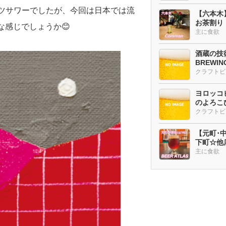
ツサワーでしたが、今回は日本では流
【六本木
お茶割り
な感じでしょうか😊
主に食欲
酒蔵の技術
BREWI
クラフトビ
ヨロッコビ
のよろこび
【元町･中華
下町☆他
ー多め
主に食欲