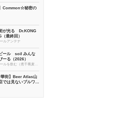
】Common☆秘密の
が光る Dr.KONG
NG（最終回）
ールアンテナ
ール soil みんな
ーる（2026）
クラフトビールを飲む（煮干蕎麦も・・・）
街】Beer Atlas山
店では見ないブルワリ