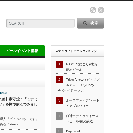
ビールイベント情報
人気クラフトビールランキング
1
NIGORI(にごり)/志賀
高原ビール
2
Triple Arrow↑↑↑(トリプ
ルアロー↑↑↑)/Hazy
Labo(ヘイジーラボ)
6/8/6
京都】家守堂：「ミナミ
3
ループフォビア/トート
ゼ」を樽で飲んでみまし
ピアブルワリー
～
4
白神ナチュラルイース
理人『ビアっぷる』です。
トビール/蛍火醸造
『Yamori…
5
Depths of