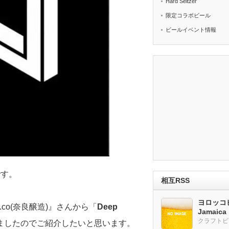
Hard Seltzer
限定コラボビール
ビールイベント情報
です。
相互RSS
ヨロッコビ
.co(奈良醸造)』さんから「
Deep
Jamaic
みましたのでご紹介したいと思います。