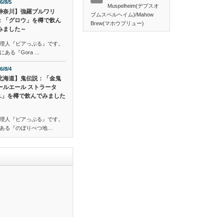
6/8/5
Muspelheim(デプスオ
神奈川】強羅ブルワリ
ブムスペルヘイム)/Mahow
：「グロウ」を樽で飲ん
Brew(マホウブリュー)
みました～
理人『ビアっぷる』です。
ある『Gora …
6/8/4
北海道】鬼伝説：「金鬼
ールエール ストラータ
er.」を樽で飲んでみました
理人『ビアっぷる』です。
ある『のぼりべつ地…