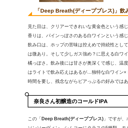
「Deep Breath(ディープブレス)
見た目は、クリアーできれいな黄金色という感
香りは、パインっぽさのある白ワインという感
飲み口は、ホップの苦味は控えめで持続性とし
は微あり。そして少しガス強め？に思える白ワ
橘っぽさ。飲み後には甘さが奥深くで感じ、温度
はライトで飲み応えはあるが…独特な白ワイン×
時間を要し、残念ながらビアっぷるの好みではあ
奈良さん初醸造のコールドIPA
この「
Deep Breath(ディープブレス)
」ですが、
ソンソーヴィン、シムコーにタラスの5種類。モ