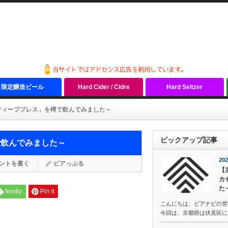
限定醸造ビール
Hard Cider / Cidre
Hard Seltzer
ディープブレス」を樽で飲んでみました～
ピックアップ記事
で飲んでみました～
202
ントを書く
ビアっぷる
【
カ
た
feedly
Pin it
こんにちは、ビアナビの管
今回は、京都府は伏見区にある