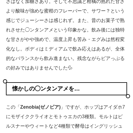
さはなく加糖さあり。そして不思議と柑橘の熟れた甘さ
より酸味が強めな蜜柑のフレーバーで、サワー？という
感じでジューシーさは感じれず。また、昔のお菓子で熟
れさせた◯ンタンアメという印象かな。飲み後には独特
な甘さがやや強めで、温度上昇も苦み・エグみは然程変
化なし。ボディはミディアムで飲み応えはあるが、全体
的なバランスから飲み進まない。残念ながらビアっぷる
の好みではありませんでした💦
懐かしの◯ンタンアメを…
この「
Zenobia(ゼノビア)
」ですが、ホップはアイダホ7
にモザイククライオとモトゥエカの3種類。モルトはピ
ルスナーやウィートなど4種類で酵母はイングリッシュ