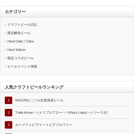
カテゴリー
クラフトビール日記
限定醸造ビール
Hard Cider / Cidre
Hard Seltzer
限定コラボビール
ビールイベント情報
人気クラフトビールランキング
1
NIGORI(にごり)/志賀高原ビール
2
Triple Arrow↑↑↑(トリプルアロー↑↑↑)/Hazy Labo(ヘイジーラボ)
3
ループフォビア/トートピアブルワリー