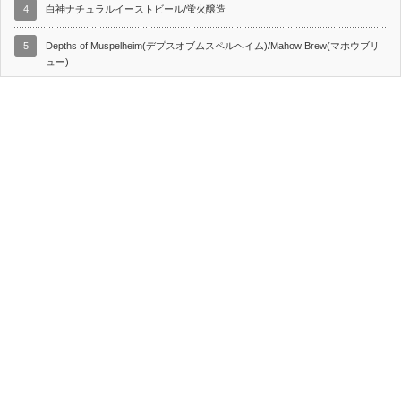
4
白神ナチュラルイーストビール/蛍火醸造
5
Depths of Muspelheim(デプスオブムスペルヘイム)/Mahow Brew(マホウブリ
ュー)