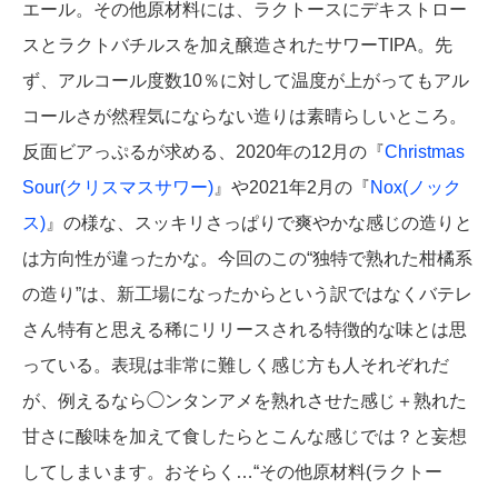
エール。その他原材料には、ラクトースにデキストロー
スとラクトバチルスを加え醸造されたサワーTIPA。先
ず、アルコール度数10％に対して温度が上がってもアル
コールさが然程気にならない造りは素晴らしいところ。
反面ビアっぷるが求める、2020年の12月の『
Christmas
Sour(クリスマスサワー)
』や2021年2月の『
Nox(ノック
ス)
』の様な、スッキリさっぱりで爽やかな感じの造りと
は方向性が違ったかな。今回のこの“独特で熟れた柑橘系
の造り”は、新工場になったからという訳ではなくバテレ
さん特有と思える稀にリリースされる特徴的な味とは思
っている。表現は非常に難しく感じ方も人それぞれだ
が、例えるなら◯ンタンアメを熟れさせた感じ＋熟れた
甘さに酸味を加えて食したらとこんな感じでは？と妄想
してしまいます。おそらく…“その他原材料(ラクトー