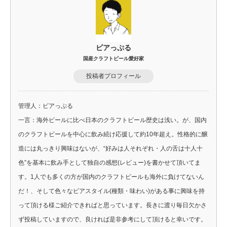
ビアっぷる
国産クラフトビール愛好家
投稿者プロフィール
管理人：ビアっぷる
一言：海外ビールに比べ日本のクラフトビール歴史は浅い。が、国内
のクラフトビールを中心に飲み続け応援して約10年超え。性格的に醸
造には丸っきり興味はないが、“好みは人それぞれ・人の舌は十人十
色”を基本に飲み手として独自の感想(レビュー)を書かせて頂いてま
す。1人でも多くの方が国内のクラフトビールも海外に負けてないん
だ！、そして色々なビアスタイル(種類・味わい)がある事に興味を持
って頂ける様ご紹介できればと思っています。長きに渡り毎日欠かさ
ず投稿していますので、良ければ是非参考にして頂けると幸いです。