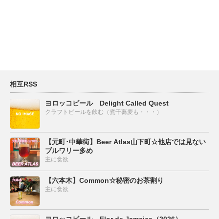
相互RSS
ヨロッコビール Delight Called Quest
クラフトビールを飲む（煮干蕎麦も・・・）
【元町･中華街】Beer Atlas山下町☆他店では見ない
ブルワリー多め
主に食欲
【六本木】Common☆秘密のお茶割り
主に食欲
ヨロッコビール Flor de Jamaica（2026）