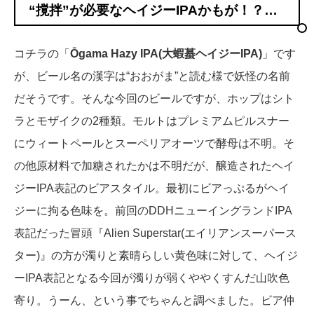
“撹拌”が必要なヘイジーIPAかもが！？…
コチラの「
Ōgama Hazy IPA(大蝦蟇ヘイジーIPA)
」です
が、ビール名の漢字は“おおがま”と読む様で妖怪の名前
だそうです。そんな今回のビールですが、ホップはシト
ラとモザイクの2種類。モルトはプレミアムピルスナー
にウィートペールとスーペリアオーツで酵母は不明。そ
の他原材料で加糖されたかは不明だが、醸造されたヘイ
ジーIPA表記のビアスタイル。最初にビアっぷるがヘイ
ジーに拘る色味を。前回のDDHニューイングランドIPA
表記だった冒頭『Alien Superstar(エイリアンスーパース
ター)』の方が濁りと素晴らしい黄色味に対して、ヘイジ
ーIPA表記となる今回が濁りが弱くややくすんだ山吹色
寄り。うーん、という事でちゃんと調べました。ビア仲