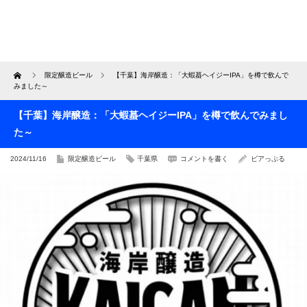
Home
限定醸造ビール
【千葉】海岸醸造：「大蝦蟇ヘイジーIPA」を樽で飲んで
みました～
【千葉】海岸醸造：「大蝦蟇ヘイジーIPA」を樽で飲んでみまし
た～
2024/11/16
限定醸造ビール
千葉県
コメントを書く
ビアっぷる