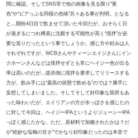
間に確認、そしてSNS等で他の画像を見る限り“黄
色”や“ビアっぷる同様の色味”共々ある事が判明。となる
と…開栓4日目で飲ませて頂いた今回だが、おそらく日
が過ぎるにつれ樽底に沈殿する可能性が高く“撹拌”が必
要な造りだったという事でしょうか。感じ方や好みは人
それぞれですが、WCBさんやティーンエイジさんにイン
クホーンさんなどは撹拌せずとも常にヘイジー色が出る
率は高いのだが…提供側に撹拌を要求してリリースする
方が、飲み手には“最高の状態で飲める”のでは？勝手に
妄想してしまいました。そしてそして好印象な箇所もあ
った味わいだが、エイリアンの方が水っぽさを感じたの
に対して今回は、ヘイジーIPAというよりジューシーIPA
っぽく感じたかな。ただ、原材料で加糖されたかは？だ
が“絶妙な塩梅の甘さ”でかなり好印象だったのは本音で