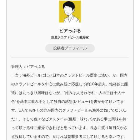
ビアっぷる
国産クラフトビール愛好家
投稿者プロフィール
管理人：ビアっぷる
一言：海外ビールに比べ日本のクラフトビール歴史は浅い。が、国内
のクラフトビールを中心に飲み続け応援して約10年超え。性格的に醸
造には丸っきり興味はないが、“好みは人それぞれ・人の舌は十人十
色”を基本に飲み手として独自の感想(レビュー)を書かせて頂いてま
す。1人でも多くの方が国内のクラフトビールも海外に負けてないん
だ！、そして色々なビアスタイル(種類・味わい)がある事に興味を持
って頂ける様ご紹介できればと思っています。長きに渡り毎日欠かさ
ず投稿していますので、良ければ是非参考にして頂けると幸いです。