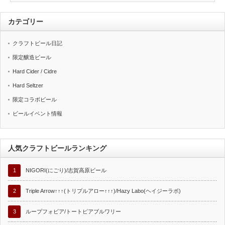
カテゴリー
クラフトビール日記
限定醸造ビール
Hard Cider / Cidre
Hard Seltzer
限定コラボビール
ビールイベント情報
人気クラフトビールランキング
1
NIGORI(にごり)/志賀高原ビール
2
Triple Arrow↑↑↑(トリプルアロー↑↑↑)/Hazy Labo(ヘイジーラボ)
3
ループフォビア/トートピアブルワリー