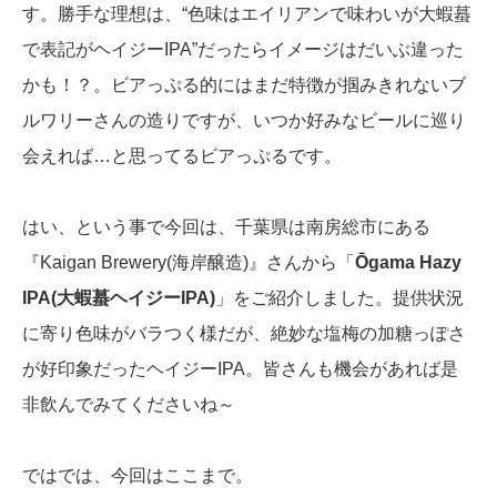
す。勝手な理想は、“色味はエイリアンで味わいが大蝦蟇
で表記がヘイジーIPA”だったらイメージはだいぶ違った
かも！？。ビアっぷる的にはまだ特徴が掴みきれないブ
ルワリーさんの造りですが、いつか好みなビールに巡り
会えれば…と思ってるビアっぷるです。
はい、という事で今回は、千葉県は南房総市にある
『Kaigan Brewery(海岸醸造)』さんから「
Ōgama Hazy
IPA(大蝦蟇ヘイジーIPA)
」をご紹介しました。提供状況
に寄り色味がバラつく様だが、絶妙な塩梅の加糖っぽさ
が好印象だったヘイジーIPA。皆さんも機会があれば是
非飲んでみてくださいね～
ではでは、今回はここまで。