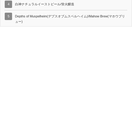
4
白神ナチュラルイーストビール/蛍火醸造
5
Depths of Muspelheim(デプスオブムスペルヘイム)/Mahow Brew(マホウブリ
ュー)