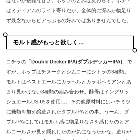
はないが複雑な甘さ。ホップの苦みは変わらず。ボディ
はミディアムのライト寄りだが、全体的に深みが物足り
ず残念ながらビアっぷるの好みではありませんでした。
モルト感がもっと欲しく…
コチラの「
Double Decker IPA(ダブルデッカーIPA)
」で
すが、ホップはチヌークとシムコーにシトラの3種類。
モルトはベストエールにカラヘルとカラボヘミアンとあ
まり見かけない3種類の組み合わせ。酵母はイングリッ
シュエールUS-05を使用し、その他原材料にはハチミツ
に糖類を加え醸造されたダブルIPAとの事。うーん、ダ
ブルIPAにしてはモルト感に物足りなさを感じたのとア
ルコールさが見え隠れしたのが気になったかな。造りが