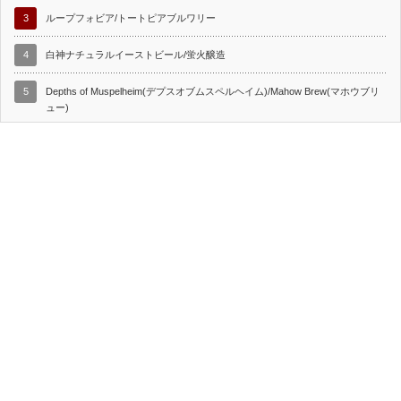
3
ループフォビア/トートピアブルワリー
4
白神ナチュラルイーストビール/蛍火醸造
5
Depths of Muspelheim(デプスオブムスペルヘイム)/Mahow Brew(マホウブリ
ュー)