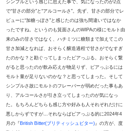
シンプルという感じに思えた事で、気になったのが2点
で“甘さの部分”と“アルコールさ”。先ず、甘さの部分でレ
ビューに“加糖っぽさ”と感じたのは強ち間違いではなか
ったですね。というのも箕面さんのWIPAの様にモルト由
来のみの甘さではなく、ハチミツに糖類まで加えてこの
甘さ加減となれば、おそらく醸造過程で甘さがでなすぎ
たのかな？と勘ぐってしまったビアっぷる。おそらく繋
がると思ったのが飲み応えが物足りず、ビアっぷるには
モルト量が足りないのかな？と思ってしまった。そして
シンプルさ故にモルトのフレーバーが弱めだった事もあ
り、アルコールさが引き立ってしまったのが気になっ
た。もちろんどちらも感じ方や好みも人それぞれだけに
悪しからずですが…それならばビアっぷる的に2024年4
月の『
British Bitter(ブリティッシュビター)
』の方が、度