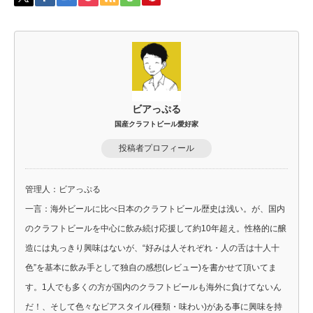
ビアっぷる
国産クラフトビール愛好家
投稿者プロフィール
管理人：ビアっぷる
一言：海外ビールに比べ日本のクラフトビール歴史は浅い。が、国内
のクラフトビールを中心に飲み続け応援して約10年超え。性格的に醸
造には丸っきり興味はないが、“好みは人それぞれ・人の舌は十人十
色”を基本に飲み手として独自の感想(レビュー)を書かせて頂いてま
す。1人でも多くの方が国内のクラフトビールも海外に負けてないん
だ！、そして色々なビアスタイル(種類・味わい)がある事に興味を持