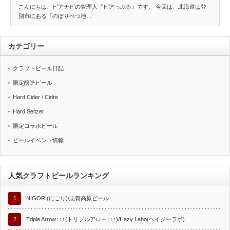
こんにちは、ビアナビの管理人『ビアっぷる』です。 今回は、北海道は登
別市にある『のぼりべつ地…
カテゴリー
クラフトビール日記
限定醸造ビール
Hard Cider / Cidre
Hard Seltzer
限定コラボビール
ビールイベント情報
人気クラフトビールランキング
1
NIGORI(にごり)/志賀高原ビール
2
Triple Arrow↑↑↑(トリプルアロー↑↑↑)/Hazy Labo(ヘイジーラボ)