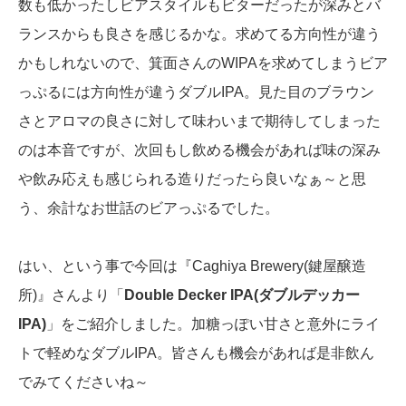
数も低かったしビアスタイルもビターだったが深みとバ
ランスからも良さを感じるかな。求めてる方向性が違う
かもしれないので、箕面さんのWIPAを求めてしまうビア
っぷるには方向性が違うダブルIPA。見た目のブラウン
さとアロマの良さに対して味わいまで期待してしまった
のは本音ですが、次回もし飲める機会があれば味の深み
や飲み応えも感じられる造りだったら良いなぁ～と思
う、余計なお世話のビアっぷるでした。
はい、という事で今回は『Caghiya Brewery(鍵屋醸造
所)』さんより「
Double Decker IPA(ダブルデッカー
IPA)
」をご紹介しました。加糖っぽい甘さと意外にライ
トで軽めなダブルIPA。皆さんも機会があれば是非飲ん
でみてくださいね～