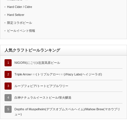
Hard Cider / Cidre
Hard Seltzer
限定コラボビール
ビールイベント情報
人気クラフトビールランキング
1
NIGORI(にごり)/志賀高原ビール
2
Triple Arrow↑↑↑(トリプルアロー↑↑↑)/Hazy Labo(ヘイジーラボ)
3
ループフォビア/トートピアブルワリー
4
白神ナチュラルイーストビール/蛍火醸造
5
Depths of Muspelheim(デプスオブムスペルヘイム)/Mahow Brew(マホウブリ
ュー)