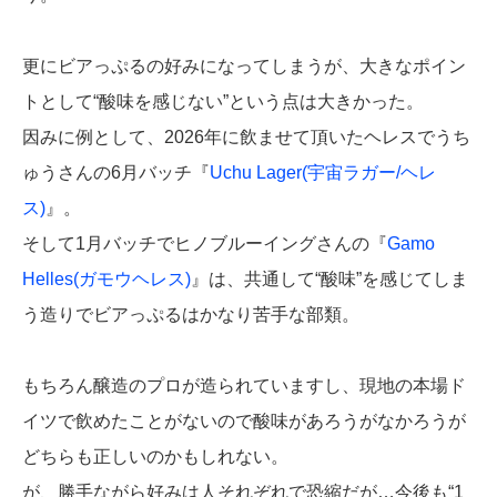
更にビアっぷるの好みになってしまうが、大きなポイン
トとして“酸味を感じない”という点は大きかった。
因みに例として、2026年に飲ませて頂いたヘレスでうち
ゅうさんの6月バッチ『
Uchu Lager(宇宙ラガー/ヘレ
ス)
』。
そして1月バッチでヒノブルーイングさんの『
Gamo
Helles(ガモウヘレス)
』は、共通して“酸味”を感じてしま
う造りでビアっぷるはかなり苦手な部類。
もちろん醸造のプロが造られていますし、現地の本場ド
イツで飲めたことがないので酸味があろうがなかろうが
どちらも正しいのかもしれない。
が、勝手ながら好みは人それぞれで恐縮だが…今後も“1