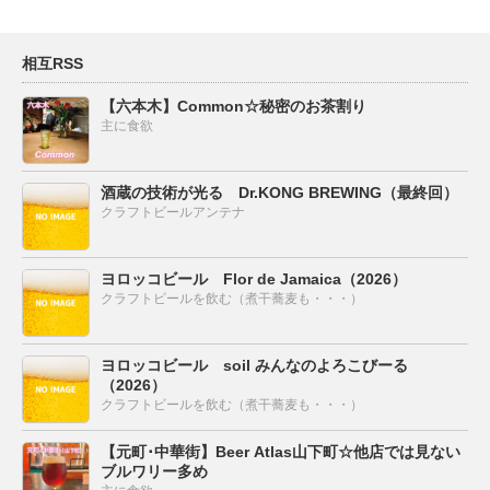
相互RSS
【六本木】Common☆秘密のお茶割り
主に食欲
酒蔵の技術が光る Dr.KONG BREWING（最終回）
クラフトビールアンテナ
ヨロッコビール Flor de Jamaica（2026）
クラフトビールを飲む（煮干蕎麦も・・・）
ヨロッコビール soil みんなのよろこびーる
（2026）
クラフトビールを飲む（煮干蕎麦も・・・）
【元町･中華街】Beer Atlas山下町☆他店では見ない
ブルワリー多め