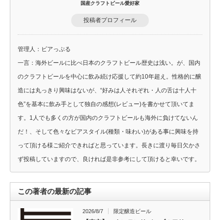
国産クラフトビール愛好家
投稿者プロフィール
管理人：ビアっぷる
一言：海外ビールに比べ日本のクラフトビール歴史は浅い。が、国内
のクラフトビールを中心に飲み続け応援して約10年超え。性格的に醸
造には丸っきり興味はないが、“好みは人それぞれ・人の舌は十人十
色”を基本に飲み手として独自の感想(レビュー)を書かせて頂いてま
す。1人でも多くの方が国内のクラフトビールも海外に負けてないん
だ！、そして色々なビアスタイル(種類・味わい)がある事に興味を持
って頂ける様ご紹介できればと思っています。長きに渡り毎日欠かさ
ず投稿していますので、良ければ是非参考にして頂けると幸いです。
この著者の最新の記事
2026/8/7
限定醸造ビール