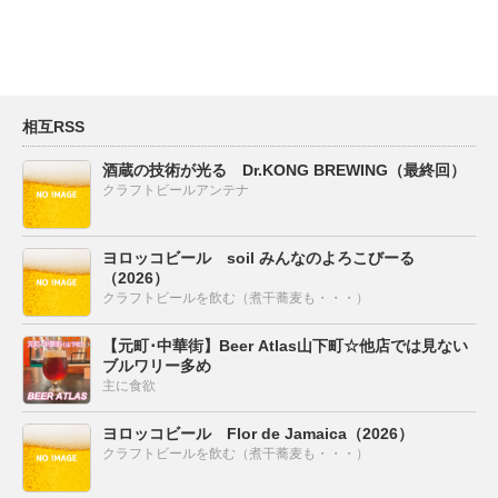
相互RSS
酒蔵の技術が光る Dr.KONG BREWING（最終回）
クラフトビールアンテナ
ヨロッコビール soil みんなのよろこびーる
（2026）
クラフトビールを飲む（煮干蕎麦も・・・）
【元町･中華街】Beer Atlas山下町☆他店では見ない
ブルワリー多め
主に食欲
ヨロッコビール Flor de Jamaica（2026）
クラフトビールを飲む（煮干蕎麦も・・・）