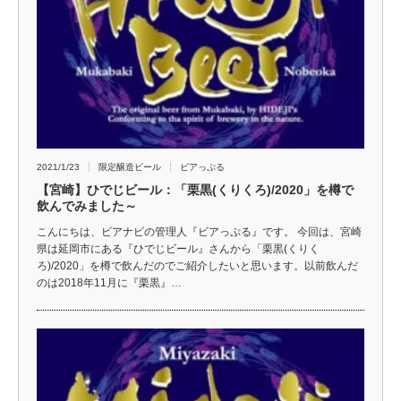
2021/1/23
限定醸造ビール
ビアっぷる
【宮崎】ひでじビール：「栗黒(くりくろ)/2020」を樽で
飲んでみました～
こんにちは、ビアナビの管理人『ビアっぷる』です。 今回は、宮崎
県は延岡市にある『ひでじビール』さんから「栗黒(くりく
ろ)/2020」を樽で飲んだのでご紹介したいと思います。以前飲んだ
のは2018年11月に『栗黒』…