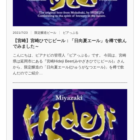
2021/7/23
限定醸造ビール
ビアっぷる
【宮崎】宮崎ひでじビール：「日向夏エール」を樽で飲ん
でみました～
こんにちは、ビアナビの管理人『ビアっぷる』です。 今回は、宮崎
県は延岡市にある『宮崎Hideji Beer(みやざきひでじビール)』さん
から、限定醸造の「日向夏エール(ひゅうがなつエール)」を樽で飲
んだのでご紹介…