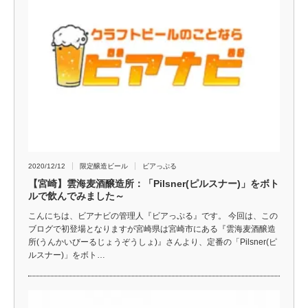
2020/12/12
限定醸造ビール
ビアっぷる
【宮崎】雲海麦酒醸造所：「Pilsner(ピルスナー)」をボト
ルで飲んでみました～
こんにちは、ビアナビの管理人『ビアっぷる』です。 今回は、この
ブログで初登場となりますが宮崎県は宮崎市にある『雲海麦酒醸造
所(うんかいびーるじょうぞうしょ)』さんより、定番の「Pilsner(ピ
ルスナー)」をボト…