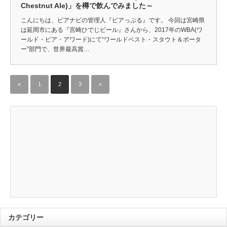
Chestnut Ale)」を樽で飲んでみました～
こんにちは、ビアナビの管理人『ビアっぷる』です。 今回は宮崎県
は延岡市にある『宮崎ひでじビール』さんから、2017年のWBA(ワ
ールド・ビア・アワード)にて“ワールドベスト・スタウト＆ポータ
ー”部門で、世界最高賞…
«
1
2
3
»
カテゴリー