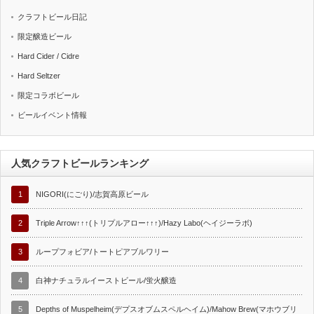
クラフトビール日記
限定醸造ビール
Hard Cider / Cidre
Hard Seltzer
限定コラボビール
ビールイベント情報
人気クラフトビールランキング
1
NIGORI(にごり)/志賀高原ビール
2
Triple Arrow↑↑↑(トリプルアロー↑↑↑)/Hazy Labo(ヘイジーラボ)
3
ループフォビア/トートピアブルワリー
4
白神ナチュラルイーストビール/蛍火醸造
5
Depths of Muspelheim(デプスオブムスペルヘイム)/Mahow Brew(マホウブリ