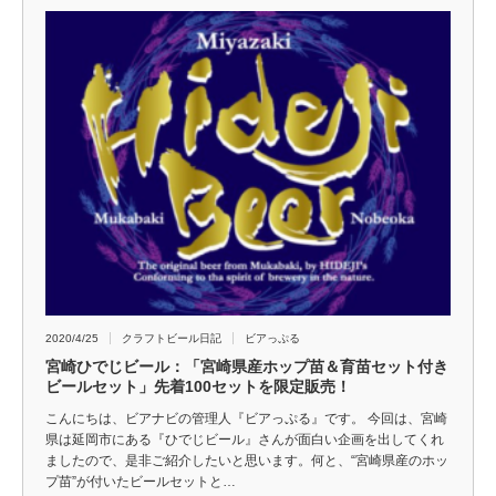
2020/4/25
クラフトビール日記
ビアっぷる
宮崎ひでじビール：「宮崎県産ホップ苗＆育苗セット付き
ビールセット」先着100セットを限定販売！
こんにちは、ビアナビの管理人『ビアっぷる』です。 今回は、宮崎
県は延岡市にある『ひでじビール』さんが面白い企画を出してくれ
ましたので、是非ご紹介したいと思います。何と、“宮崎県産のホッ
プ苗”が付いたビールセットと…