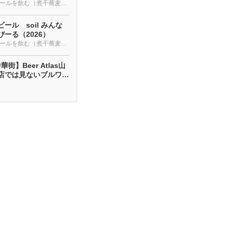
クラフトビールを飲む（煮干蕎麦も・・・）
ール soil みんな
ーる（2026）
クラフトビールを飲む（煮干蕎麦も・・・）
街】Beer Atlas山
店では見ないブルワリ