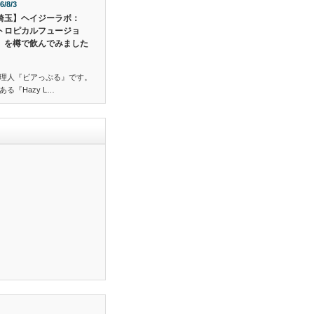
6/8/3
埼玉】ヘイジーラボ：
トロピカルフュージョ
」を樽で飲んでみました
理人『ビアっぷる』です。
る『Hazy L…