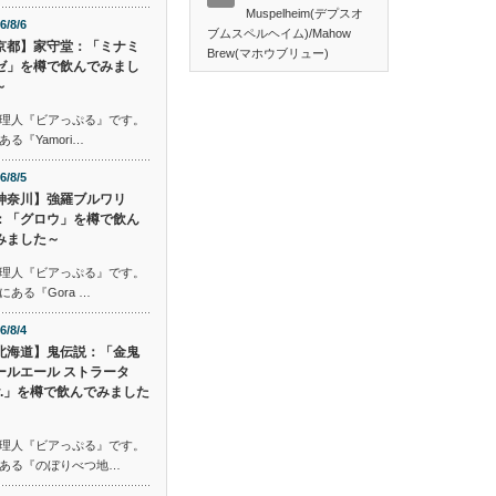
Muspelheim(デプスオ
6/8/6
ブムスペルヘイム)/Mahow
京都】家守堂：「ミナミ
Brew(マホウブリュー)
ゼ」を樽で飲んでみまし
～
理人『ビアっぷる』です。
『Yamori…
6/8/5
神奈川】強羅ブルワリ
：「グロウ」を樽で飲ん
みました～
理人『ビアっぷる』です。
ある『Gora …
6/8/4
北海道】鬼伝説：「金鬼
ールエール ストラータ
er.」を樽で飲んでみました
理人『ビアっぷる』です。
ある『のぼりべつ地…