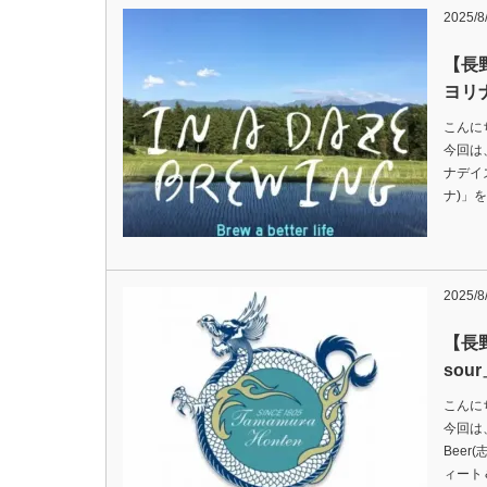
2025/8
【長
ヨリ
こんに
今回は、
ナデイズ
ナ)」
2025/8
【長野
so
こんに
今回は、
Beer
ィート