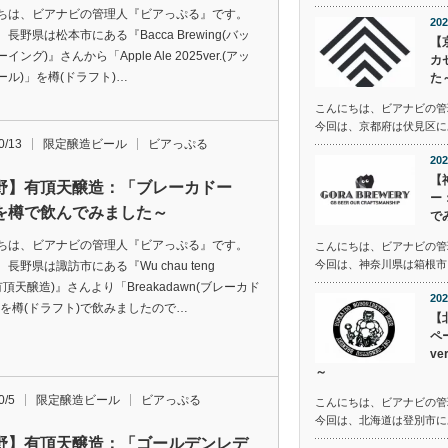
ちは、ビアナビの管理人『ビアっぷる』です。
202
長野県は松本市にある『Bacca Brewing(バッ
【
イング)』さんから「Apple Ale 2025ver.(アッ
カ
ール)」を樽(ドラフト)…
た
こんにちは、ビアナビの管
今回は、京都府は伏見区にある
0/13
限定醸造ビール
ビアっぷる
202
【
野】有頂天醸造：「ブレーカドー
ー
を樽で飲んでみました～
で
ちは、ビアナビの管理人『ビアっぷる』です。
こんにちは、ビアナビの管
今回は、神奈川県は箱根市に
長野県は諏訪市にある『Wu chau teng
(有頂天醸造)』さんより「Breakadawn(ブレーカド
202
」を樽(ドラフト)で飲みましたので…
【
ペ
v
～
0/5
限定醸造ビール
ビアっぷる
こんにちは、ビアナビの管
今回は、北海道は登別市に
野】有頂天醸造：「ゴールデンレデ