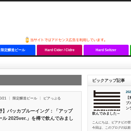
限定醸造ビール
Hard Cider / Cidre
Hard Seltzer
ピックアップ記事
202
【
0/21
限定醸造ビール
ビアっぷる
ブ
ン
野】バッカブルーイング：「アップ
飲んでみました～
ル 2025ver.」を樽で飲んでみまし
こんにちは、ビアナビの管
今回は、このブログの以前