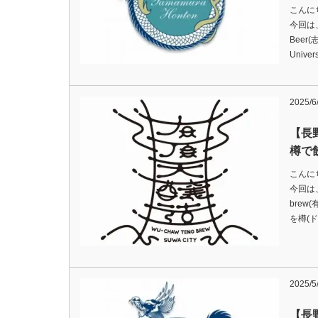
こんに
今回は、
Beer
Univer
2025/6
【長
樽で
こんに
今回は、
brew
を樽(
2025/5
【長