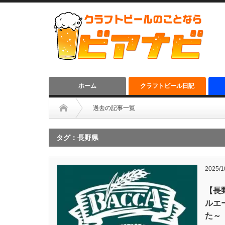
ホーム
クラフトビール日記
過去の記事一覧
タグ：長野県
2025/1
【長
ルエー
た～