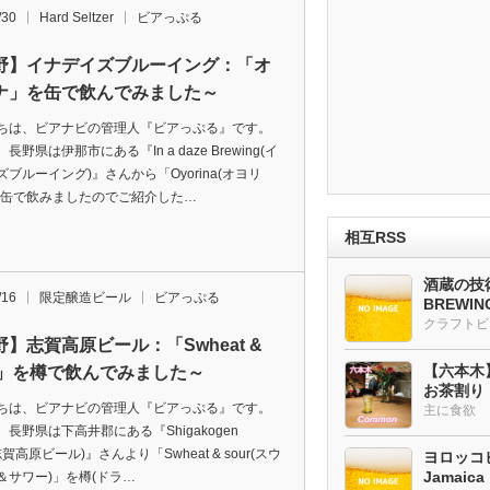
/30
Hard Seltzer
ビアっぷる
野】イナデイズブルーイング：「オ
ナ」を缶で飲んでみました～
ちは、ビアナビの管理人『ビアっぷる』です。
長野県は伊那市にある『In a daze Brewing(イ
ブルーイング)』さんから「Oyorina(オヨリ
を缶で飲みましたのでご紹介した…
相互RSS
酒蔵の技術
/16
限定醸造ビール
ビアっぷる
BREWI
クラフトビ
】志賀高原ビール：「Swheat &
【六本木
ur」を樽で飲んでみました～
お茶割り
ちは、ビアナビの管理人『ビアっぷる』です。
主に食欲
長野県は下高井郡にある『Shigakogen
(志賀高原ビール)』さんより「Swheat & sour(スウ
ヨロッコビ
Jamaic
＆サワー)」を樽(ドラ…