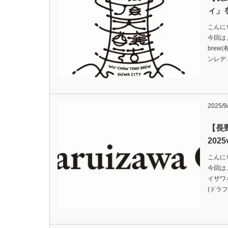
ィ」
こんに
今回は、
brew
ンレデ
2025/9
【長
202
こんに
今回は、
イザワキ
(ドラ