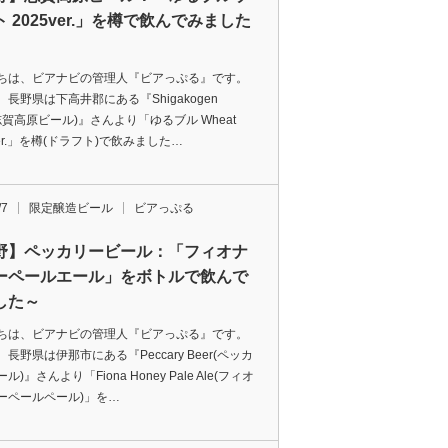
 2025ver.」を樽で飲んでみました
ちは、ビアナビの管理人『ビアっぷる』です。
長野県は下高井郡にある『Shigakogen
(志賀高原ビール)』さんより「ゆるブル Wheat
ver.」を樽(ドラフト)で飲みました…
/7
限定醸造ビール
ビアっぷる
野】ペッカリービール：「フィオナ
ーペールエール」をボトルで飲んで
した～
ちは、ビアナビの管理人『ビアっぷる』です。
長野県は伊那市にある『Peccary Beer(ペッカ
ル)』さんより「Fiona Honey Pale Ale(フィオ
ーペールペール)」を…