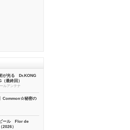
が光る Dr.KONG
NG（最終回）
ールアンテナ
】Common☆秘密の
ール Flor de
a（2026）