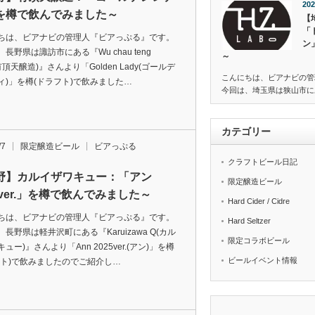
202
を樽で飲んでみました～
【
「
ちは、ビアナビの管理人『ビアっぷる』です。
ン
長野県は諏訪市にある『Wu chau teng
～
(有頂天醸造)』さんより「Golden Lady(ゴールデ
こんにちは、ビアナビの管
ィ)」を樽(ドラフト)で飲みました…
今回は、埼玉県は狭山市にあ
カテゴリー
/7
限定醸造ビール
ビアっぷる
クラフトビール日記
野】カルイザワキュー：「アン
限定醸造ビール
5ver.」を樽で飲んでみました～
Hard Cider / Cidre
ちは、ビアナビの管理人『ビアっぷる』です。
Hard Seltzer
長野県は軽井沢町にある『Karuizawa Q(カル
限定コラボビール
ュー)』さんより「Ann 2025ver.(アン)」を樽
ビールイベント情報
フト)で飲みましたのでご紹介し…