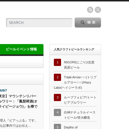
ビールイベント情報
人気クラフトビールランキング
1
NIGORI(にごり)/志賀
高原ビール
2
Triple Arrow↑↑↑(トリプ
ルアロー↑↑↑)/Hazy
Labo(ヘイジーラボ)
6/8/7
東京】マウンテンリバー
3
ループフォビア/トート
ルワリー：「鳳梨啤酒(オ
ピアブルワリー
ライピージョウ)」を樽で
4
白神ナチュラルイース
トビール/蛍火醸造
理人『ビアっぷる』です。
も記事内ではお伝え…
5
Depths of