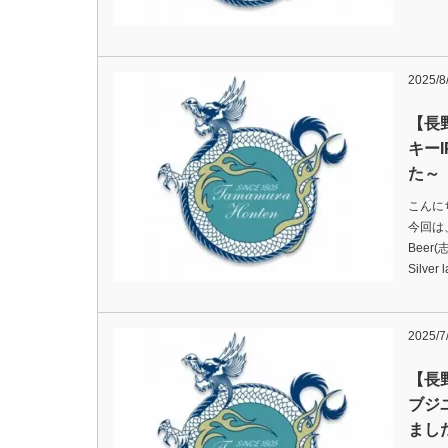
2025/8
【長
キー
た～
こんに
今回は、
Beer
Silve
2025/7
【長
ブジユ
まし