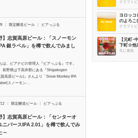
ヨロッコビ
のよろこび
/8
限定醸造ビール
ビアっぷる
野】志賀高原ビール：「スノーモン
【元町･中華
下町☆他
IPA 銀ラベル」を樽で飲んでみまし
ー多め
主に食欲
ちは、ビアナビの管理人『ビアっぷる』です。
長野県は下高井郡にある『Shigakogen
(志賀高原ビール)』さんより「Snow Monkey IPA
r label(スノーモン…
/12
限定醸造ビール
ビアっぷる
野】志賀高原ビール：「センターオ
ニバースIPA 2.01」を樽で飲んでみ
た～