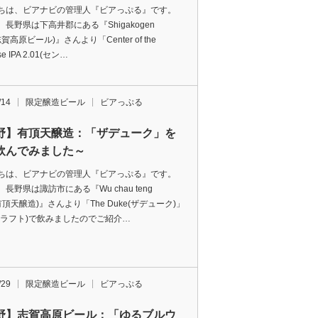
ちは、ビアナビの管理人『ビアっぷる』です。
長野県は下高井郡にある『Shigakogen
(志賀高原ビール)』さんより「Center of the
se IPA 2.01(セン…
/14
限定醸造ビール
ビアっぷる
野】有頂天醸造：「ザデューク」を
飲んでみました～
ちは、ビアナビの管理人『ビアっぷる』です。
長野県は諏訪市にある『Wu chau teng
(有頂天醸造)』さんより「The Duke(ザデューク)」
ドラフト)で飲みましたのでご紹介…
/29
限定醸造ビール
ビアっぷる
野】志賀高原ビール：「ゆるブルウ