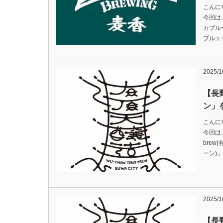
こんに
今回は、
カブルー
プルエ
2025/1
【長
ン」
こんに
今回は、
brew
ーン)
2025/1
【長