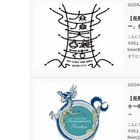
2025/5
【長
ー」
こんに
今回は、
brew(
ダラビ
2025/4
【長
キーI
～
こんに
今回は、
Beer