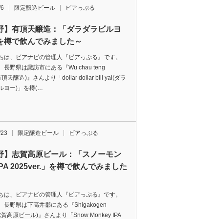
/6
限定醸造ビール
ビアっぷる
野】有頂天醸造：「ダラダラビルヨ
を樽で飲んでみました～
ちは、ビアナビの管理人『ビアっぷる』です。
長野県は諏訪市にある『Wu chau teng
有頂天醸造)』さんより「dollar dollar bill yal(ダラ
ルヨー)」を樽(…
/23
限定醸造ビール
ビアっぷる
野】志賀高原ビール：「スノーモン
PA 2025ver.」を樽で飲んでみました
ちは、ビアナビの管理人『ビアっぷる』です。
長野県は下高井郡にある『Shigakogen
(志賀高原ビール)』さんより「Snow Monkey IPA