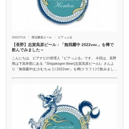
2022/7/13
限定醸造ビール
ビアっぷる
【長野】志賀高原ビール：「無我霧中 2022ver.」を樽で
飲んでみました～
こんにちは、ビアナビの管理人『ビアっぷる』です。 今回は、長野
県は下高井郡にある『Shigakogen Beer(志賀高原ビール)』さんよ
り「無我霧中(むがむちゅう) 2022ver.」を樽(ドラフト)で飲みまし…