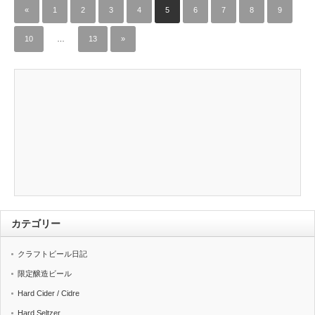
«
1
2
3
4
5
6
7
8
9
10
…
13
»
カテゴリー
クラフトビール日記
限定醸造ビール
Hard Cider / Cidre
Hard Seltzer