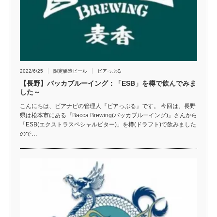
2022/6/25
限定醸造ビール
ビアっぷる
【長野】バッカブルーイング：「ESB」を樽で飲んでみま
した～
こんにちは、ビアナビの管理人『ビアっぷる』です。 今回は、長野
県は松本市にある『Bacca Brewing(バッカブルーイング)』さんから
「ESB(エクストラスペシャルビター)」を樽(ドラフト)で飲みました
ので…