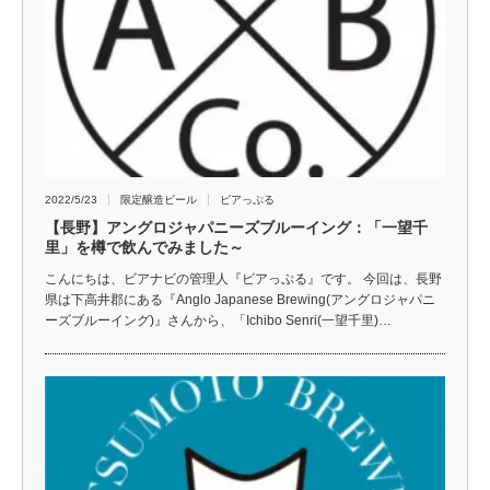
2022/5/23
限定醸造ビール
ビアっぷる
【長野】アングロジャパニーズブルーイング：「一望千
里」を樽で飲んでみました～
こんにちは、ビアナビの管理人『ビアっぷる』です。 今回は、長野
県は下高井郡にある『Anglo Japanese Brewing(アングロジャパニ
ーズブルーイング)』さんから、「Ichibo Senri(一望千里)…