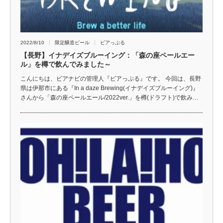
2022/8/10
限定醸造ビール
ビアっぷる
【長野】イナデイズブルーイング：「森の座ペールエー
ル」を樽で飲んでみました～
こんにちは、ビアナビの管理人『ビアっぷる』です。 今回は、長野
県は伊那市にある『In a daze Brewing(イナデイズブルーイング)』
さんから「森の座ペールエール/2022ver.」を樽(ドラフト)で飲み…