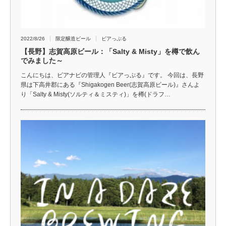
2022/8/26
限定醸造ビール
ビアっぷる
【長野】志賀高原ビール：「Salty & Misty」を樽で飲ん
でみました～
こんにちは、ビアナビの管理人『ビアっぷる』です。 今回は、長野
県は下高井郡にある『Shigakogen Beer(志賀高原ビール)』さんよ
り「Salty & Misty(ソルティ＆ミスティ)」を樽(ドラフ…