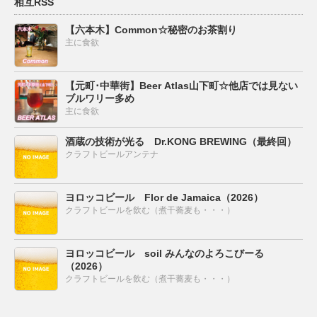
相互RSS
【六本木】Common☆秘密のお茶割り
主に食欲
【元町･中華街】Beer Atlas山下町☆他店では見ない
ブルワリー多め
主に食欲
酒蔵の技術が光る Dr.KONG BREWING（最終回）
クラフトビールアンテナ
ヨロッコビール Flor de Jamaica（2026）
クラフトビールを飲む（煮干蕎麦も・・・）
ヨロッコビール soil みんなのよろこびーる
（2026）
クラフトビールを飲む（煮干蕎麦も・・・）