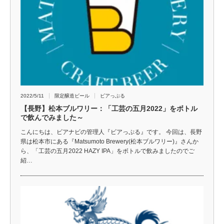
2022/5/11
限定醸造ビール
ビアっぷる
【長野】松本ブルワリー：「工芸の五月2022」をボトル
で飲んでみました～
こんにちは、ビアナビの管理人『ビアっぷる』です。 今回は、長野
県は松本市にある『Matsumoto Brewery(松本ブルワリー)』さんか
ら、「工芸の五月2022 HAZY IPA」をボトルで飲みましたのでご
紹…