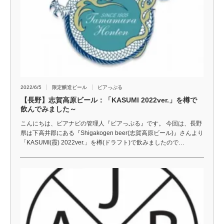
2022/6/5
限定醸造ビール
ビアっぷる
【長野】志賀高原ビール：「KASUMI 2022ver.」を樽で
飲んでみました～
こんにちは、ビアナビの管理人『ビアっぷる』です。 今回は、長野
県は下高井郡にある『Shigakogen beer(志賀高原ビール)』さんより
「KASUMI(霞) 2022ver.」を樽(ドラフト)で飲みましたので…