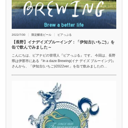
2022/7/30
限定醸造ビール
ビアっぷる
【長野】イナデイズブルーイング：「伊知古(いちご)」を
缶で飲んでみました～
こんにちは、ビアナビの管理人『ビアっぷる』です。 今回は、長野
県は伊那市にある『In a daze Brewing(イナ デイズ ブルーイング)』
さんから、「伊知古(いちご)/2022ver.」を缶で飲みましたの…