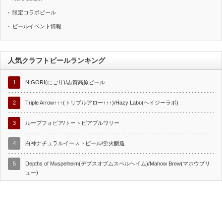
限定コラボビール
ビールイベント情報
人気クラフトビールランキング
1
NIGORI(にごり)/志賀高原ビール
2
Triple Arrow↑↑↑(トリプルアロー↑↑↑)/Hazy Labo(ヘイジーラボ)
3
ループフォビア/トートピアブルワリー
4
白神ナチュラルイーストビール/蛍火醸造
5
Depths of Muspelheim(デプスオブムスペルヘイム)/Mahow Brew(マホウブリ
ュー)